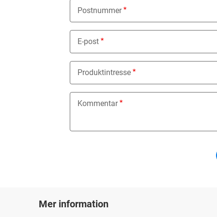
Postnummer
E-post
Produktintresse
Nothing selected
Kommentar
Mer information