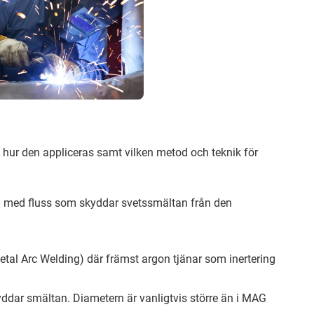
å hur den appliceras samt vilken metod och teknik för
d med fluss som skyddar svetssmältan från den
tal Arc Welding) där främst argon tjänar som inertering
yddar smältan. Diametern är vanligtvis större än i MAG