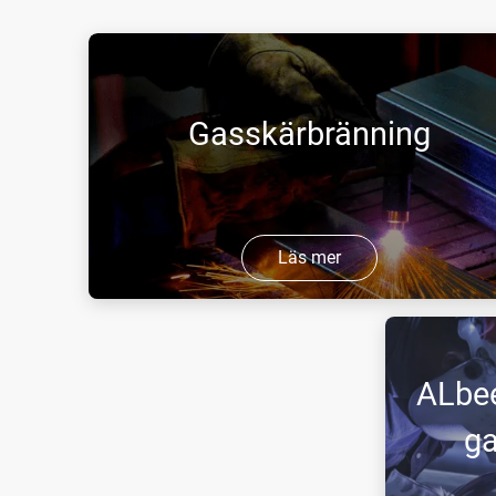
Gasskärbränning
Läs mer
Gasskärbränning är en
förbrännings-/oxidationsprocess där en väsentlig
del av energin som krävs för processen kommer
ALbee
från förbränningen av materialet.
ga