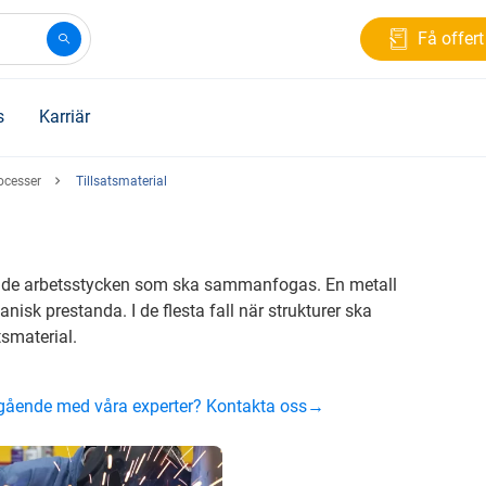
Få offert
s
Karriär
ocesser
Tillsatsmaterial
a de arbetsstycken som ska sammanfogas. En metall
nisk prestanda. I de flesta fall när strukturer ska
smaterial.
ingående med våra experter? Kontakta oss→