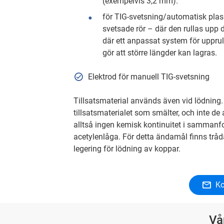
(exempelvis 3,2 mm).
för TIG-svetsning/automatisk plas
svetsade rör – där den rullas upp
där ett anpassat system för upprul
gör att större längder kan lagras.
Elektrod för manuell TIG-svetsning
Tillsatsmaterial används även vid lödning.
tillsatsmaterialet som smälter, och inte 
alltså ingen kemisk kontinuitet i sammanf
acetylenlåga. För detta ändamål finns trådar
legering för lödning av koppar.
Ko
Vå