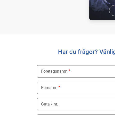
Air Liquides 
hyresfria ga
flaskan och
hyreskostna
Har du frågor? Vänlig
Företagsnamn
Förnamn
Gata / nr.