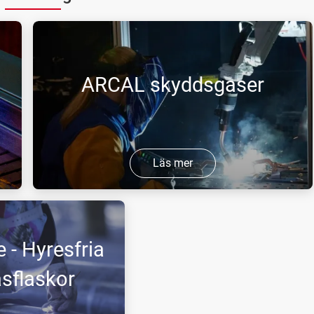
ARCAL skyddsgaser
Läs mer
Med skyddsgaserna ARCAL gör vi det enklare för
dig som svetsar att göra rätt val.
 - Hyresfria
sflaskor