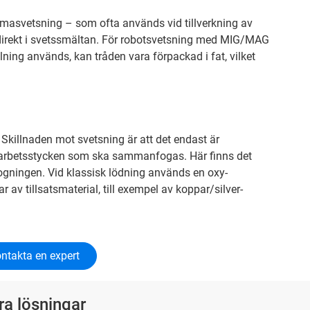
masvetsning – som ofta används vid tillverkning av
 direkt i svetssmältan. För robotsvetsning med MIG/MAG
lning används, kan tråden vara förpackad i fat, vilket
 Skillnaden mot svetsning är att det endast är
de arbetsstycken som ska sammanfogas. Här finns det
ogningen. Vid klassisk lödning används en oxy-
 av tillsatsmaterial, till exempel av koppar/silver-
ntakta en expert
ra lösningar