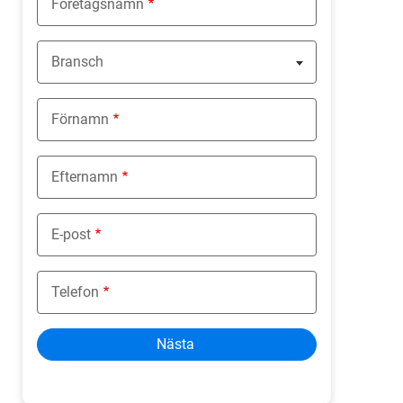
Företagsnamn
Bransch
Nothing selected
Förnamn
Efternamn
E-post
Telefon