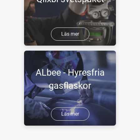
Läs mer
ALbee - Hyresfria
gasflaskor
Läs mer