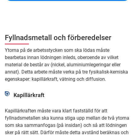
Fyllnadsmetall och förberedelser
Ytorna på de arbetsstycken som ska lödas måste
bearbetas innan lödningen inleds, oberoende av vilket
material de består av (nickel, aluminiumlegeringar eller
annat). Detta arbete måste verka på tre fysikalisk-kemiska
egenskaper: kapillärkraft, vätning och diffusion.
Kapillärkraft
Kapillärkraften måste vara klart fastställd för att
fyllnadsmetallen ska kunna stiga upp mellan de två ytorna
som ska sammanfogas (på insidan) och så att lödningen
sker på rätt sätt. Därför måste detta avstånd beräknas och