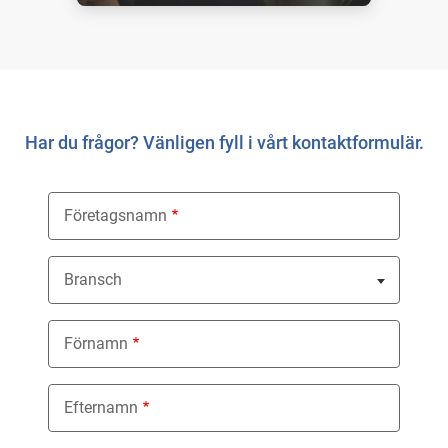
Har du frågor? Vänligen fyll i vårt kontaktformulär.
Företagsnamn
Bransch
Nothing selected
Förnamn
Efternamn