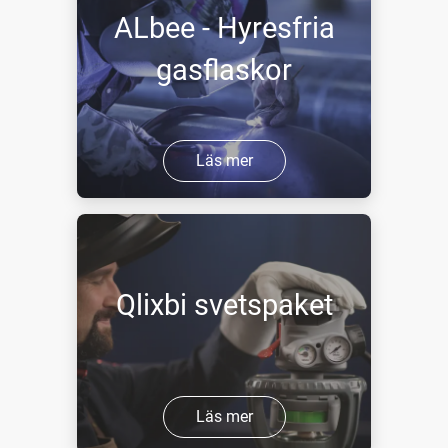
ALbee - Hyresfria
gasflaskor
Läs mer
Qlixbi svetspaket
Läs mer