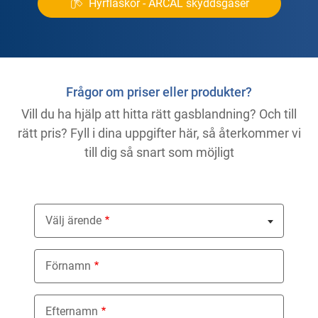
Hyrflaskor - ARCAL skyddsgaser
Frågor om priser eller produkter?
Vill du ha hjälp att hitta rätt gasblandning? Och till
rätt pris? Fyll i dina uppgifter här, så återkommer vi
till dig så snart som möjligt
Välj ärende
Nothing selected
Förnamn
Efternamn