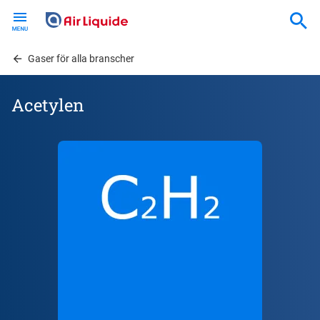
Skip
to
main
content
Gaser för alla branscher
Acetylen