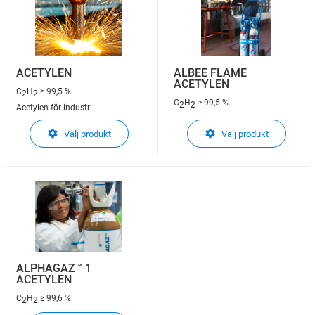
ACETYLEN
ALBEE FLAME
ACETYLEN
C
H
≥ 99,5 %
2
2
C
H
≥ 99,5 %
2
2
Acetylen för industri
Välj produkt
Välj produkt
ALPHAGAZ™ 1
ACETYLEN
C
H
≥ 99,6 %
2
2