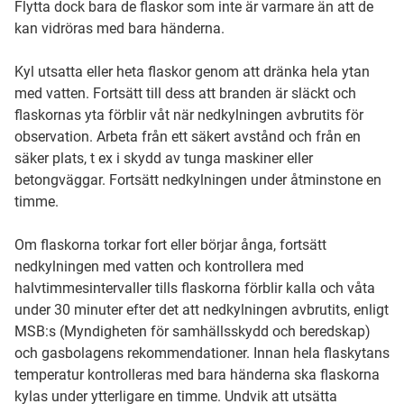
Flytta dock bara de flaskor som inte är varmare än att de
kan vidröras med bara händerna.
Kyl utsatta eller heta flaskor genom att dränka hela ytan
med vatten. Fortsätt till dess att branden är släckt och
flaskornas yta förblir våt när nedkylningen avbrutits för
observation. Arbeta från ett säkert avstånd och från en
säker plats, t ex i skydd av tunga maskiner eller
betongväggar. Fortsätt nedkylningen under åtminstone en
timme.
Om flaskorna torkar fort eller börjar ånga, fortsätt
nedkylningen med vatten och kontrollera med
halvtimmesintervaller tills flaskorna förblir kalla och våta
under 30 minuter efter det att nedkylningen avbrutits, enligt
MSB:s (Myndigheten för samhällsskydd och beredskap)
och gasbolagens rekommendationer. Innan hela flaskytans
temperatur kontrolleras med bara händerna ska flaskorna
kylas under ytterligare en timme. Undvik att utsätta