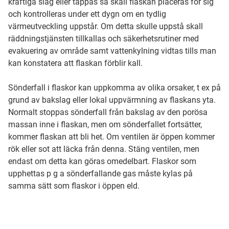
kraftiga slag eller tappas så skall flaskan placeras för sig
och kontrolleras under ett dygn om en tydlig
värmeutveckling uppstår. Om detta skulle uppstå skall
räddningstjänsten tillkallas och säkerhetsrutiner med
evakuering av område samt vattenkylning vidtas tills man
kan konstatera att flaskan förblir kall.
Sönderfall i flaskor kan uppkomma av olika orsaker, t ex på
grund av bakslag eller lokal uppvärmning av flaskans yta.
Normalt stoppas sönderfall från bakslag av den porösa
massan inne i flaskan, men om sönderfallet fortsätter,
kommer flaskan att bli het. Om ventilen är öppen kommer
rök eller sot att läcka från denna. Stäng ventilen, men
endast om detta kan göras omedelbart. Flaskor som
upphettas p g a sönderfallande gas måste kylas på
samma sätt som flaskor i öppen eld.