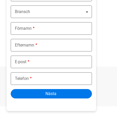
Bransch
Nothing selected
Förnamn
Efternamn
E-post
Telefon