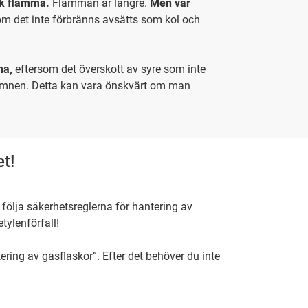
k flamma.
Flamman är längre.
Men var
om det inte förbränns avsätts som kol och
ma,
eftersom det överskott av syre som inte
ämnen. Detta kan vara önskvärt om man
t!
 följa säkerhetsreglerna för hantering av
tylenförfall!
ering av gasflaskor”. Efter det behöver du inte