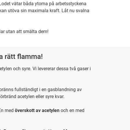
a. Lodet vätar båda ytorna på arbetsstyckena
 kan utöva sin maximala kraft. Låt nu svalna
lar utan att smälta dem!
ha rätt flamma!
ylen och syre. Vi levererar dessa två gaser i
bränns fullständigt i en gasblandning av
förbränd acetylen eller syre kvar.
 En med
överskott av acetylen
och en med