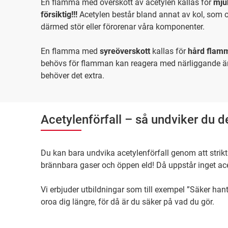
En flamma med överskott av acetylen kallas för
mju
försiktig!!!
Acetylen består bland annat av kol, som 
därmed stör eller förorenar våra komponenter.
En flamma med
syreöverskott
kallas för
hård flam
behövs för flamman kan reagera med närliggande 
behöver det extra.
Acetylenförfall – så undviker du de
Du kan bara undvika acetylenförfall genom att strikt
brännbara gaser och öppen eld! Då uppstår inget ace
Vi erbjuder utbildningar som till exempel ”Säker hant
oroa dig längre, för då är du säker på vad du gör.