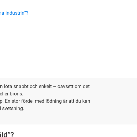
a industrin”?
n löta snabbt och enkelt – oavsett om det
eller brons.
. En stor fördel med lödning är att du kan
d svetsning.
öjd”?