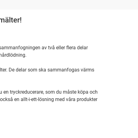
mälter!
r sammanfogningen av två eller flera delar
hårdlödning.
mälter. De delar som ska sammanfogas värms
du en tryckreducerare, som du måste köpa och
 också en allt-i-ett-lösning med våra produkter