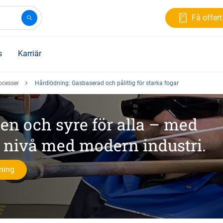
Få offert
s
Karriär
ocesser
Hårdlödning: Gasbaserad och pålitlig för starka fogar
n och syre för alla – med
 nivå med modern industri.
tning