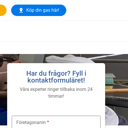
Köp din gas här!
Har du frågor? Fyll i
kontaktformuläret!
Våra experter ringer tillbaka inom 24
timmar!
Företagsnamn