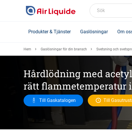
Skip
to
Sök
main
content
Produkter & Tjänster
Gaslösningar
Om os
Hem
Gaslösningar för din bransch
Svetsning och svetspr
Hårdlödning med acetyle
rätt flammetemperatur i
Till Gaskatalogen
Till Gasutrus