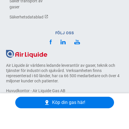
Säker transport av
gaser
Säkerhetsdatablad
FÖLJ OSS
Air Liquide är världens ledande leverantör av gaser, teknik och
tjänster för industri och sjukvård. Verksamheten finns
representerad i 60 länder, har ca 66 500 medarbetare och över 4
miljoner kunder och patienter.
Huvudkontor - Air Liquide Gas AB
Pulpetgatan 20
215 37 Malmö - Sverige
Köp din gas här!
© COPYRIGHT 2026, AIR LIQUIDE. ALL RIGHTS RESERVED
Personuppgiftspolicy
Allmänna villkor