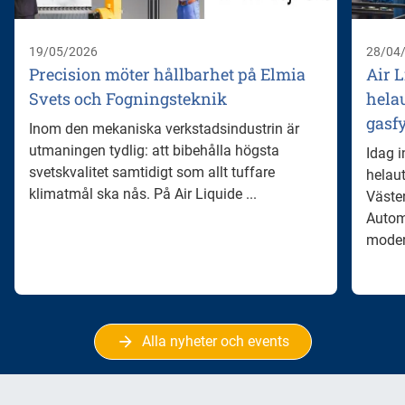
19/05/2026
28/04
Precision möter hållbarhet på Elmia
Air L
Svets och Fogningsteknik
hela
gasf
Inom den mekaniska verkstadsindustrin är
utmaningen tydlig: att bibehålla högsta
Idag i
svetskvalitet samtidigt som allt tuffare
helau
klimatmål ska nås. På Air Liquide ...
Väste
Autom
modern
Alla nyheter och events