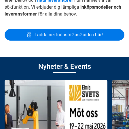
efter behov och
hitta leverantörer
i din närhet via vår
sökfunktion. Vi erbjuder dig lämpliga
inköpsmodeller och
leveransformer
för alla dina behov.
Ladda ner IndustriGasGuiden här!
Nyheter & Events