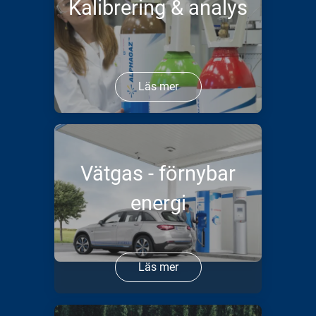
Kalibrering & analys
Läs mer
Vätgas - förnybar
energi
Läs mer