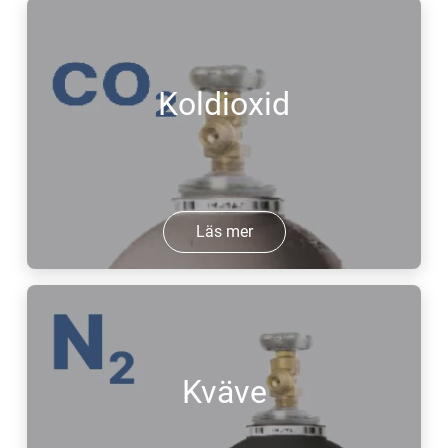
Koldioxid
Läs mer
Kväve