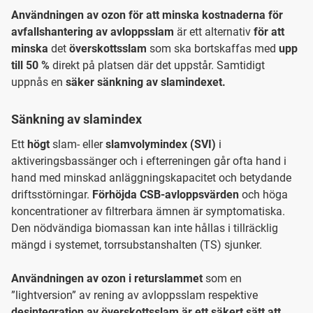
Användningen av ozon för att minska kostnaderna för
avfallshantering av avloppsslam
är ett alternativ
för att
minska
det
överskottsslam
som ska bortskaffas med
upp
till 50 %
direkt på platsen där det uppstår. Samtidigt
uppnås en
säker sänkning av slamindexet.
Sänkning av slamindex
Ett
högt
slam- eller
slamvolymindex (SVI)
i
aktiveringsbassänger och i efterreningen går ofta hand i
hand med minskad anläggningskapacitet och betydande
driftsstörningar.
Förhöjda CSB-avloppsvärden
och höga
koncentrationer av filtrerbara ämnen är symptomatiska.
Den nödvändiga biomassan kan inte hållas i tillräcklig
mängd i systemet, torrsubstanshalten (TS) sjunker.
Användningen av ozon i returslammet
som en
”lightversion” av rening av avloppsslam respektive
desintegration av överskottsslam är ett säkert sätt att