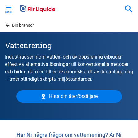
Skip
to
main
content
Din bransch
Vattenrening
Industrigaser inom vatten- och avloppsrening erbjuder
effektiva alternativa lösningar till konventionella metoder
och bidrar därmed till en ekonomisk drift av din anläggning
– trots ständigt skärpta miljöstandarder.
Hitta din återförsäljare
Har Ni några frågor om vattenrening? Är Ni