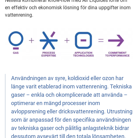
Nexelia kombinerar know-how med Air Liquides löfte om
en effektiv och ekonomisk lösning för dina uppgifter inom
vattenrening.
Användningen av syre, koldioxid eller ozon har
länge varit etablerad inom vattenrening. Tekniska
gaser – enkla och okomplicerade att använda –
optimerar en mängd processer inom
avloppsrening eller dricksvattenrening. Utrustning
som är anpassad för den specifika användningen
av tekniska gaser och pålitlig anlagsteknik bidrar
dessutom avsevärt till den totala lönsamheten.