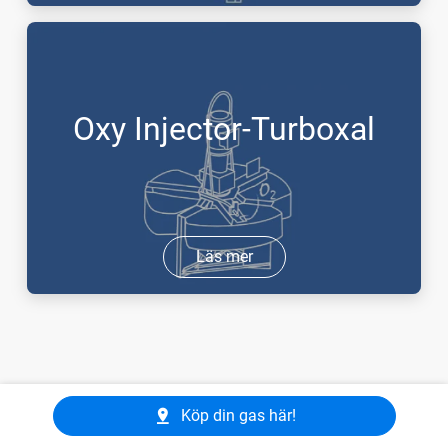
Oxy Injector-Turboxal
Läs mer
Köp din gas här!
Det här kan också intressera dig