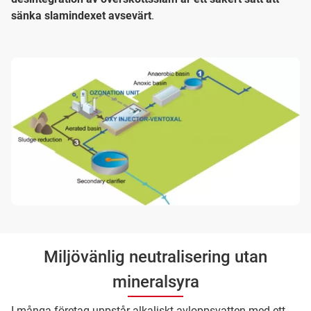
sänka slamindexet avsevärt
.
Miljövänlig neutralisering utan
mineralsyra
I många företag uppstår alkaliskt avloppsvatten med ett