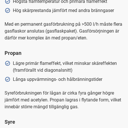
Högsta flamtemperatur och primära flameffekt
Hög skärprestanda jämfört med andra bränngaser
Med en permanent gasförbrukning på >500 l/h måste flera
gasflaskor anslutas (gasflaskpaket). Gasförsörjningen är
därför mer komplex än med propan/eten.
Propan
Lägre primär flameffekt, vilket minskar skäreffekten
(framförallt vid diagonalsnitt)
Långa uppvärmnings- och hålbränningstider
Syreförbrukningen för lågan är cirka fyra gånger högre
jämfört med acetylen. Propan lagras i flytande form, vilket
innebär större mängd tillgänglig gas.
Syre