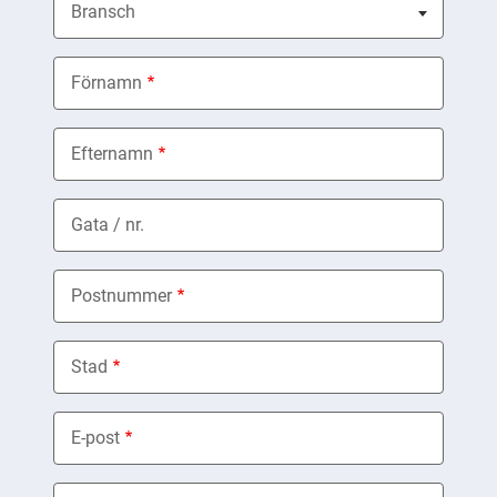
Bransch
Nothing selected
Förnamn
Efternamn
Gata / nr.
Postnummer
Stad
E-post