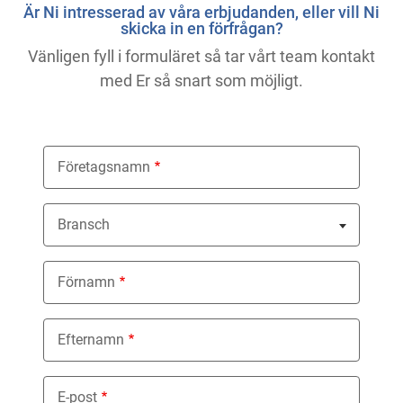
Är Ni intresserad av våra erbjudanden, eller vill Ni
skicka in en förfrågan?
Vänligen fyll i formuläret så tar vårt team kontakt
med Er så snart som möjligt.
Företagsnamn
Bransch
Nothing selected
Förnamn
Efternamn
E-post