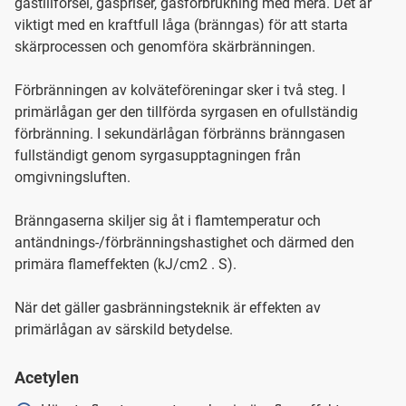
gastillförsel, gaspriser, gasförbrukning med mera. Det är
viktigt med en kraftfull låga (bränngas) för att starta
skärprocessen och genomföra skärbränningen.
Förbränningen av kolväteföreningar sker i två steg. I
primärlågan ger den tillförda syrgasen en ofullständig
förbränning. I sekundärlågan förbränns bränngasen
fullständigt genom syrgasupptagningen från
omgivningsluften.
Bränngaserna skiljer sig åt i flamtemperatur och
antändnings-/förbränningshastighet och därmed den
primära flameffekten (kJ/cm2 . S).
När det gäller gasbränningsteknik är effekten av
primärlågan av särskild betydelse.
Acetylen