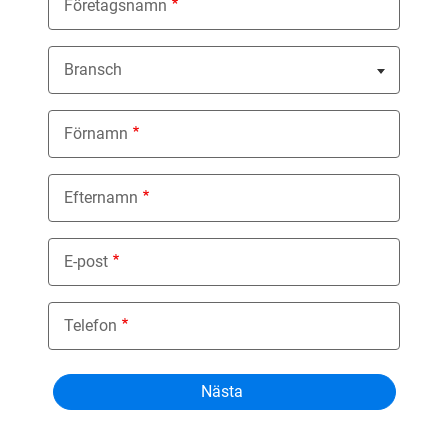
Företagsnamn
Bransch
Nothing selected
Förnamn
Efternamn
E-post
Telefon