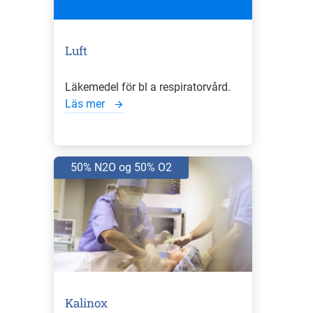
Luft
Läkemedel för bl a respiratorvård.
Läs mer
50% N2O og 50% O2
Kalinox