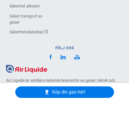
Säkerhet allmänt
Säker transport av
gaser
Säkerhetsdatablad
FÖLJ OSS
Air Liquide är världens ledande leverantör av gaser, teknik och
tjänster för industri och sjukvård. Verksamheten finns
representerad i 60 länder, har ca 66 500 medarbetare och över 4
Köp din gas här!
miljoner kunder och patienter.
Huvudkontor - Air Liquide Gas AB
Pulpetgatan 20
215 37 Malmö - Sverige