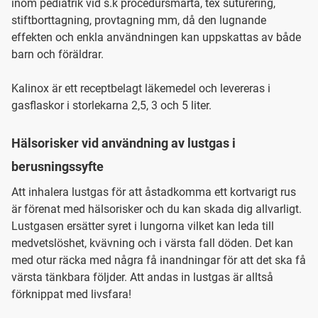
inom pediatrik vid s.k procedursmärta, tex suturering,
stiftborttagning, provtagning mm, då den lugnande
effekten och enkla användningen kan uppskattas av både
barn och föräldrar.
Kalinox är ett receptbelagt läkemedel och levereras i
gasflaskor i storlekarna 2,5, 3 och 5 liter.
Hälsorisker vid användning av lustgas i
berusningssyfte
Att inhalera lustgas för att åstadkomma ett kortvarigt rus
är förenat med hälsorisker och du kan skada dig allvarligt.
Lustgasen ersätter syret i lungorna vilket kan leda till
medvetslöshet, kvävning och i värsta fall döden. Det kan
med otur räcka med några få inandningar för att det ska få
värsta tänkbara följder. Att andas in lustgas är alltså
förknippat med livsfara!