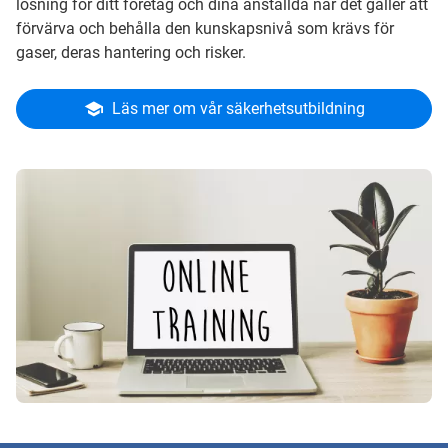
lösning för ditt företag och dina anställda när det gäller att
förvärva och behålla den kunskapsnivå som krävs för
gaser, deras hantering och risker.
Läs mer om vår säkerhetsutbildning