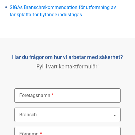
SIGAs Branschrekommendation för utformning av
tankplatta för flytande industrigas
Har du frågor om hur vi arbetar med säkerhet?
Fyll i vårt kontaktformulär!
Företagsnamn
Bransch
Nothing selected
Förnamn