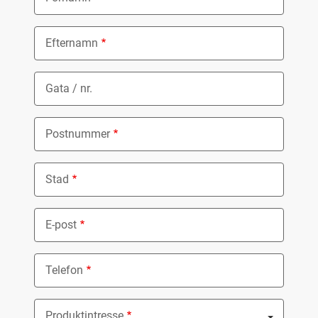
Efternamn
Gata / nr.
Postnummer
Stad
E-post
Telefon
Produktintresse
Nothing selected