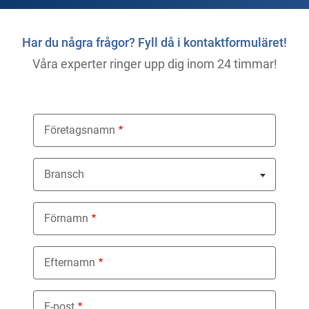
Har du några frågor? Fyll då i kontaktformuläret!
Våra experter ringer upp dig inom 24 timmar!
Företagsnamn
Bransch
Nothing selected
Förnamn
Efternamn
E-post