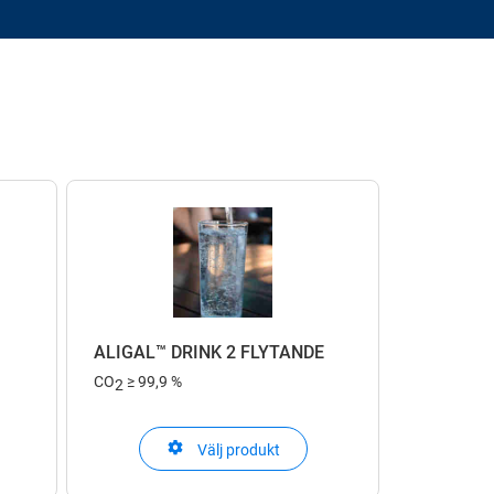
ALIGAL™ DRINK 2 FLYTANDE
CO
≥ 99,9 %
2
Välj produkt