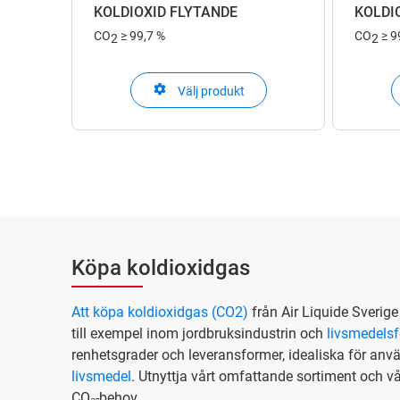
KOLDIOXID FLYTANDE
KOLDI
CO
≥ 99,7 %
CO
≥ 9
2
2
Välj produkt
Köpa koldioxidgas
Att köpa koldioxidgas (CO2)
från Air Liquide Sverig
till exempel inom jordbruksindustrin och
livsmedelsf
renhetsgrader och leveransformer, idealiska för anv
livsmedel
. Utnyttja vårt omfattande sortiment och v
CO₂-behov.