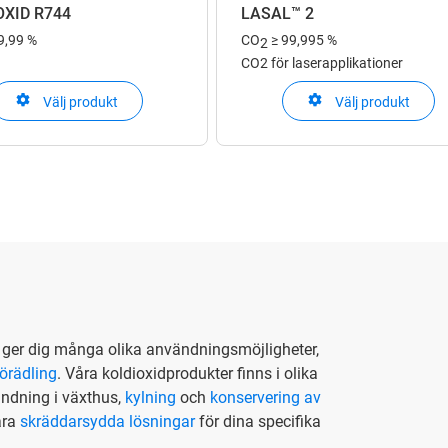
OXID R744
LASAL™ 2
9,99 %
CO
≥ 99,995 %
2
CO2 för laserapplikationer
Välj produkt
Välj produkt
e ger dig många olika användningsmöjligheter,
örädling
. Våra koldioxidprodukter finns i olika
ändning i växthus,
kylning
och
konservering av
åra
skräddarsydda lösningar
för dina specifika