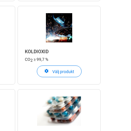
KOLDIOXID
CO
≥ 99,7 %
2
Välj produkt