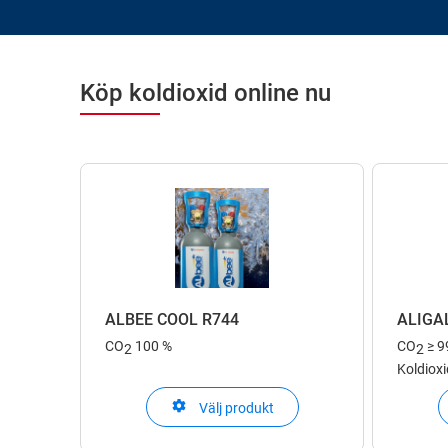
Köp koldioxid online nu
ALBEE COOL R744
ALIGA
CO
100 %
CO
≥ 9
2
2
Koldioxi
Välj produkt