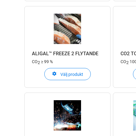
ALIGAL™ FREEZE 2 FLYTANDE
CO2 T
CO
≥ 99 %
CO
10
2
2
Välj produkt