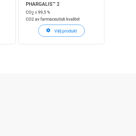
PHARGALIS™ 2
CO
≥ 99,5 %
2
CO2 av farmaceutisk kvalitet
Välj produkt