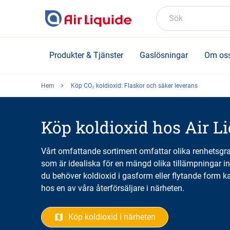
Skip
to
Sök
main
content
Produkter & Tjänster
Gaslösningar
Om os
Hem
Köp CO₂ koldioxid: Flaskor och säker leverans
Köp koldioxid hos Air L
Vårt omfattande sortiment omfattar olika renhetsgr
som är idealiska för en mängd olika tillämpningar in
du behöver koldioxid i gasform eller flytande form k
hos en av våra återförsäljare i närheten.
Köp koldioxid i närheten