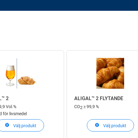
L™ 2
ALIGAL™ 2 FLYTANDE
9,9 Vol.%
CO
≥ 99,9 %
2
d för livsmedel
Välj produkt
Välj produkt