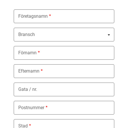
Företagsnamn
Bransch
Nothing selected
Förnamn
Efternamn
Gata / nr.
Postnummer
Stad