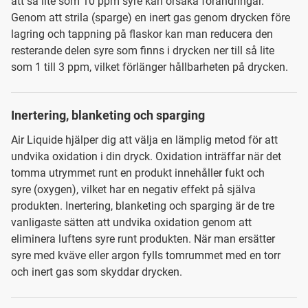
att så lite som 10 ppm syre kan orsaka förändringar.
Genom att strila (sparge) en inert gas genom drycken före
lagring och tappning på flaskor kan man reducera den
resterande delen syre som finns i drycken ner till så lite
som 1 till 3 ppm, vilket förlänger hållbarheten på drycken.
Inertering, blanketing och sparging
Air Liquide hjälper dig att välja en lämplig metod för att
undvika oxidation i din dryck. Oxidation inträffar när det
tomma utrymmet runt en produkt innehåller fukt och
syre (oxygen), vilket har en negativ effekt på själva
produkten. Inertering, blanketing och sparging är de tre
vanligaste sätten att undvika oxidation genom att
eliminera luftens syre runt produkten. När man ersätter
syre med kväve eller argon fylls tomrummet med en torr
och inert gas som skyddar drycken.