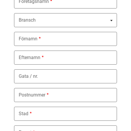
Företagsnamn
Bransch
Nothing selected
Förnamn
Efternamn
Gata / nr.
Postnummer
Stad