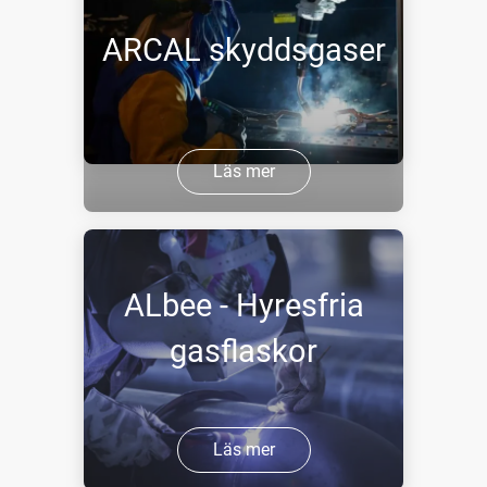
ARCAL skyddsgaser
Läs mer
ALbee - Hyresfria
gasflaskor
Läs mer