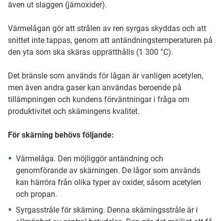
även ut slaggen (järnoxider).
Värmelågan gör att strålen av ren syrgas skyddas och att
snittet inte tappas, genom att antändningstemperaturen på
den yta som ska skäras upprätthålls (1 300 °C).
Det bränsle som används för lågan är vanligen acetylen,
men även andra gaser kan användas beroende på
tillämpningen och kundens förväntningar i fråga om
produktivitet och skärningens kvalitet.
För skärning behövs följande:
Värmelåga. Den möjliggör antändning och
genomförande av skärningen. De lågor som används
kan härröra från olika typer av oxider, såsom acetylen
och propan.
Syrgasstråle för skärning. Denna skärningsstråle är i