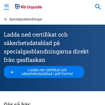
Skip
to
main
content
Specialgasblandningar
Ladda ned certifikat och
säkerhetsdatablad på
specialgasblandningarna direkt
från gasflaskan
Ladda ner certifikat och
säkerhetsdatablad i pdf-format
Gör så här: