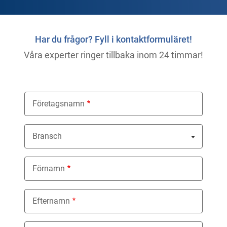
Har du frågor? Fyll i kontaktformuläret!
Våra experter ringer tillbaka inom 24 timmar!
Företagsnamn
Bransch
Nothing selected
Förnamn
Efternamn