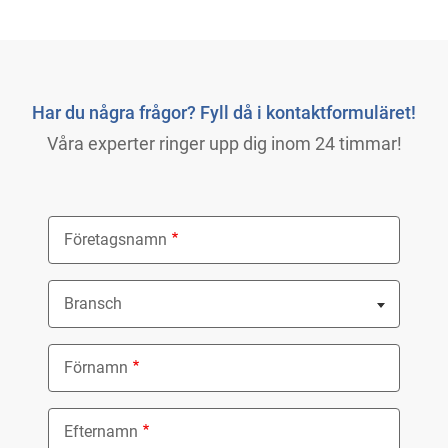
Har du några frågor? Fyll då i kontaktformuläret!
Våra experter ringer upp dig inom 24 timmar!
Företagsnamn
Bransch
Nothing selected
Förnamn
Efternamn