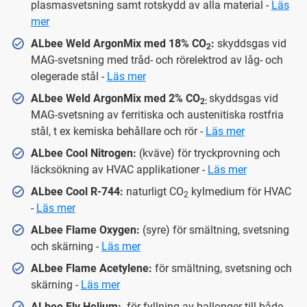
plasmasvetsning samt rotskydd av alla material -
Läs
mer
ALbee Weld ArgonMix med 18% CO
:
skyddsgas
vid
2
MAG-svetsning med tråd- och rörelektrod av låg- och
olegerade stål -
Läs mer
ALbee Weld ArgonMix med 2% CO
skyddsgas vid
2:
MAG-svetsning av ferritiska och austenitiska rostfria
stål, t ex kemiska behållare och rör -
Läs mer
ALbee Cool Nitrogen:
(kväve) för tryckprovning och
läcksökning av HVAC applikationer -
Läs mer
ALbee Cool R-744:
naturligt CO
kylmedium för HVAC
2
-
Läs mer
ALbee Flame Oxygen:
(syre) för smältning, svetsning
och skärning -
Läs mer
ALbee Flame Acetylene:
för smältning, svetsning och
skärning -
Läs mer
ALbee Fly Helium:
för fyllning av ballonger till både