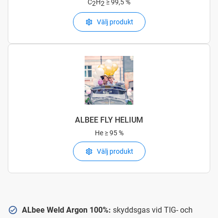
C
H
≥ 99,5 %
2
2
Välj produkt
ALBEE FLY HELIUM
He
≥ 95 %
Välj produkt
ALbee Weld Argon 100%:
skyddsgas vid TIG- och