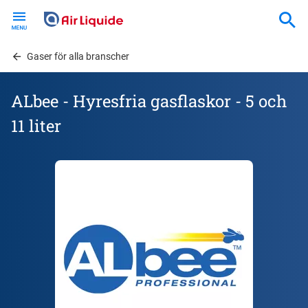
Skip
to
main
content
Gaser för alla branscher
ALbee - Hyresfria gasflaskor - 5 och
11 liter