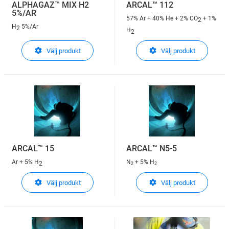
ALPHAGAZ™ MIX H2
ARCAL™ 112
5%/AR
57% Ar + 40% He + 2% CO
+ 1%
2
H
5%/Ar
2
H
2
Välj produkt
Välj produkt
ARCAL™ 15
ARCAL™ N5-5
Ar + 5% H
N
+ 5% H
2
2
2
Välj produkt
Välj produkt