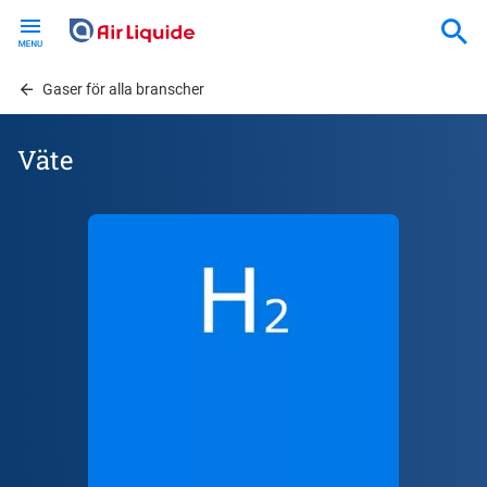
Skip
to
main
content
Gaser för alla branscher
Väte