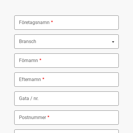
Företagsnamn
Bransch
Nothing selected
Förnamn
Efternamn
Gata / nr.
Postnummer