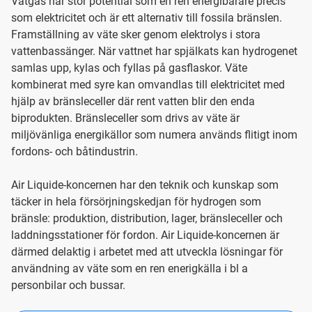
Vätgas har stor potential som en ren energibärare precis
som elektricitet och är ett alternativ till fossila bränslen.
Framställning av väte sker genom elektrolys i stora
vattenbassänger. När vattnet har spjälkats kan hydrogenet
samlas upp, kylas och fyllas på gasflaskor. Väte
kombinerat med syre kan omvandlas till elektricitet med
hjälp av bränsleceller där rent vatten blir den enda
biprodukten. Bränsleceller som drivs av väte är
miljövänliga energikällor som numera används flitigt inom
fordons- och båtindustrin.
Air Liquide-koncernen har den teknik och kunskap som
täcker in hela försörjningskedjan för hydrogen som
bränsle: produktion, distribution, lager, bränsleceller och
laddningsstationer för fordon. Air Liquide-koncernen är
därmed delaktig i arbetet med att utveckla lösningar för
användning av väte som en ren enerigkälla i bl a
personbilar och bussar.