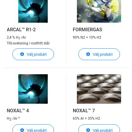
ARCAL™ R1-2
FORMIERGAS
2,4 % H
/Ar
90% N2 + 10% H2
2
TIG-svetsning i rostfritt stål
Välj produkt
Välj produkt
NOXAL™ 4
NOXAL™ 7
H
/Ar
*
65% Ar + 35% H2
2
Välj produkt
Välj produkt