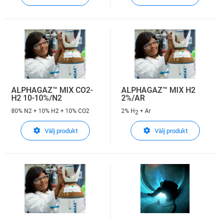
ALPHAGAZ™ MIX CO2-
ALPHAGAZ™ MIX H2
H2 10-10%/N2
2%/AR
80% N2 + 10% H2 + 10% CO2
2% H
+ Ar
2
Välj produkt
Välj produkt