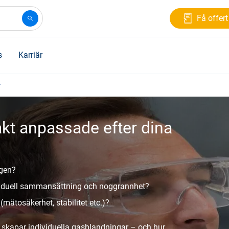
Få offert
s
Karriär
r
akt anpassade efter dina
ogen?
ividuell sammansättning och noggrannhet?
mätosäkerhet, stabilitet etc.)?
 skapar individuella gasblandningar – och hur