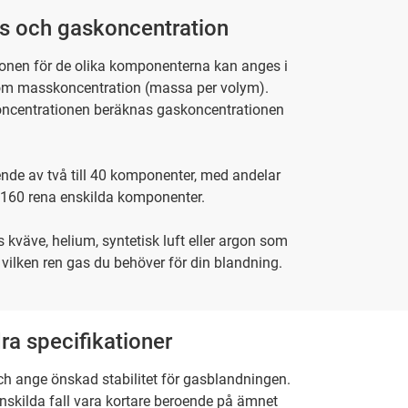
as och gaskoncentration
onen för de olika komponenterna kan anges i
som masskoncentration (massa per volym).
oncentrationen beräknas gaskoncentrationen
ående av två till 40 komponenter, med andelar
ll 160 rena enskilda komponenter.
 kväve, helium, syntetisk luft eller argon som
ilken ren gas du behöver för din blandning.
ra specifikationer
h ange önskad stabilitet för gasblandningen.
enskilda fall vara kortare beroende på ämnet