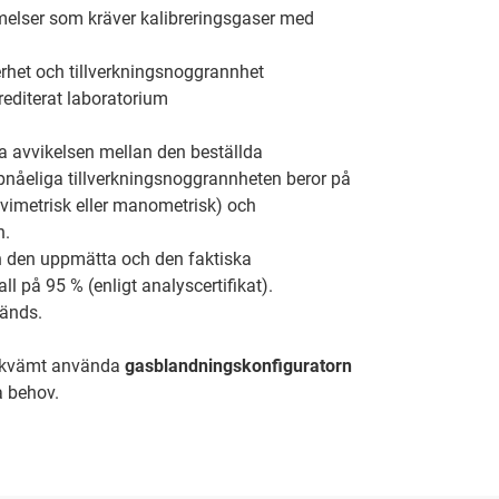
elser som kräver kalibreringsgaser med
rhet och tillverkningsnoggrannhet
krediterat laboratorium
a avvikelsen mellan den beställda
pnåeliga tillverkningsnoggrannheten beror på
avimetrisk eller manometrisk) och
n.
n den uppmätta och den faktiska
l på 95 % (enligt analyscertifikat).
änds.
 bekvämt använda
gasblandningskonfiguratorn
a behov.