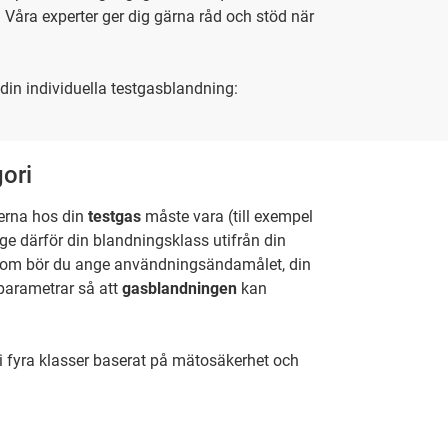
Våra experter ger dig gärna råd och stöd när
din individuella testgasblandning:
ori
erna hos din
testgas
måste vara (till exempel
 därför din blandningsklass utifrån din
tom bör du ange användningsändamålet, din
arametrar så att
gasblandningen
kan
e i fyra klasser baserat på mätosäkerhet och