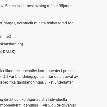
hov. För en exakt beskrivning måste följande
, bärgas, eventuellt minsta renhetsgrad för
annhet)
laskanslutning)
igt DAkkS)
ller liknande innehåller komponenter i procent-
t). I vår blandningsguide hittar du ett urval av
pecifika gasblandningar, vilket underlättar
g direkt och konfigurera din individuella
onenter tillgängliga – Air Liquide tillverkar