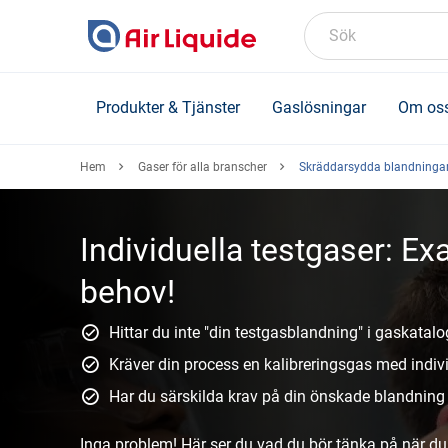
Skip
to
Sök
main
content
Produkter & Tjänster
Gaslösningar
Om os
Hem
Gaser för alla branscher
Skräddarsydda blandninga
Individuella testgaser: Ex
behov!
Hittar du inte "din testgasblandning" i gaskatal
Kräver din process en kalibreringsgas med ind
Har du särskilda krav på din önskade blandning (
Inga problem! Här ser du vad du bör tänka på när du