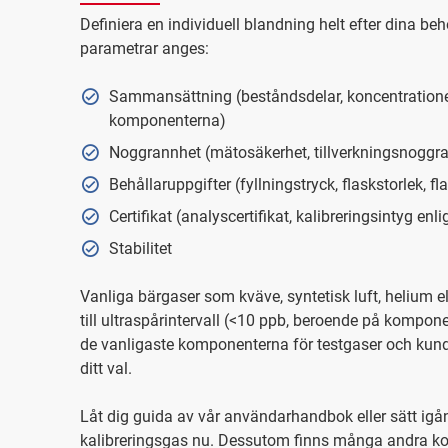
Definiera en individuell blandning helt efter dina be
parametrar anges:
Sammansättning (beståndsdelar, koncentrationer
komponenterna)
Noggrannhet (mätosäkerhet, tillverkningsnoggr
Behållaruppgifter (fyllningstryck, flaskstorlek, f
Certifikat (analyscertifikat, kalibreringsintyg enl
Stabilitet
Vanliga bärgaser som kväve, syntetisk luft, helium e
till ultraspårintervall (<10 ppb, beroende på komponen
de vanligaste komponenterna för testgaser och kunds
ditt val.
Låt dig guida av vår användarhandbok eller sätt igån
kalibreringsgas nu. Dessutom finns många andra komp