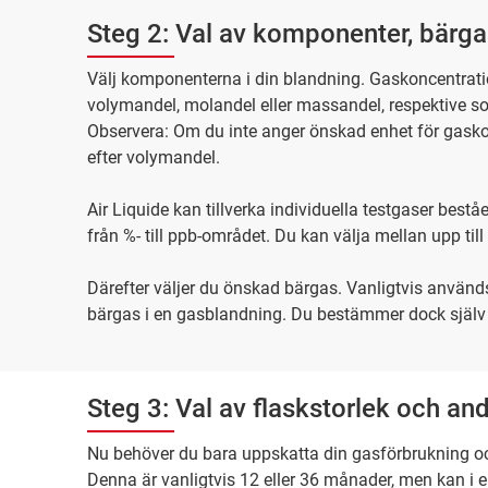
Steg 2: Val av komponenter, bärg
Välj komponenterna i din blandning. Gaskoncentrati
volymandel, molandel eller massandel, respektive 
Observera: Om du inte anger önskad enhet för gask
efter volymandel.
Air Liquide kan tillverka individuella testgaser best
från %- till ppb-området. Du kan välja mellan upp ti
Därefter väljer du önskad bärgas. Vanligtvis används
bärgas i en gasblandning. Du bestämmer dock själv v
Steg 3: Val av flaskstorlek och and
Nu behöver du bara uppskatta din gasförbrukning oc
Denna är vanligtvis 12 eller 36 månader, men kan i 