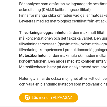
För analyser som omfattas av lagstadgade bestämm
ackreditering (DAkkS-kalibreringscertifikat)
Finns för många olika områden vad gäller mätosäke
Levereras med ett metrologiskt certifikat från ett ac
Tillverkningsnoggrannheten
är den maximalt tillåtn
målkoncentrationen och det faktiska värdet. Den up
tillverkningsprocessen (gravimetrisk, volymetrisk-gr
tillverkningskompetensen i produktionsanläggninge
Mätosäkerheten
är den maximala skillnaden mella
koncentrationen. Den anges med ett konfidensinterval
Mätosäkerheten beror på den analysmetod som anv
Naturligtvis har du också möjlighet att enkelt och
och välja en blandningskategori som motsvarar din
Läs mer om ALPHAGAZ