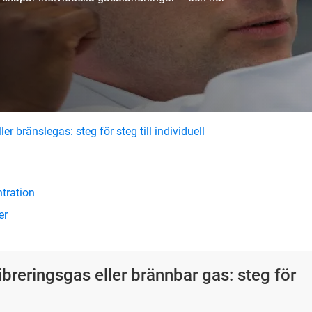
er bränslegas: steg för steg till individuell
tration
er
ibreringsgas eller brännbar gas: steg för