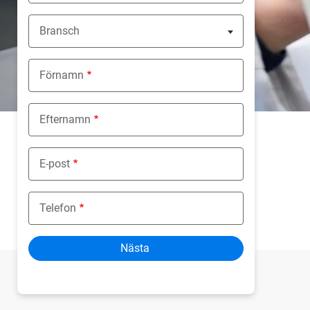
Bransch
Nothing selected
Förnamn
Efternamn
E-post
Telefon