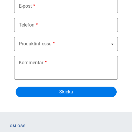
E-post
Telefon
Produktintresse
Nothing selected
Kommentar
OM OSS