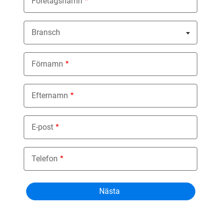
Företagsnamn
Bransch
Nothing selected
Förnamn
Efternamn
E-post
Telefon