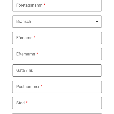
Företagsnamn
Bransch
Nothing selected
Förnamn
Efternamn
Gata / nr.
Postnummer
Stad