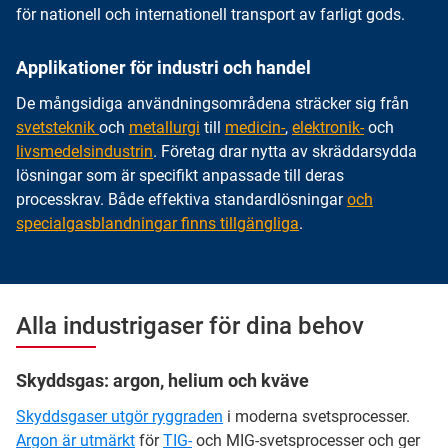
för nationell och internationell transport av farligt gods.
Applikationer för industri och handel
De mångsidiga användningsområdena sträcker sig från
svetsteknik
och
metallurgi
till
medicin-
,
elektronik-
och
livsmedelsindustrin
. Företag drar nytta av skräddarsydda
lösningar som är specifikt anpassade till deras
processkrav. Både effektiva standardlösningar
och
specialgasblandningar finns tillgängliga
.
Alla industrigaser för dina behov
Skyddsgas: argon, helium och kväve
Skyddsgaser utgör ryggraden
i moderna svetsprocesser.
Argon är utmärkt
för
TIG-
och MIG-svetsprocesser och ger