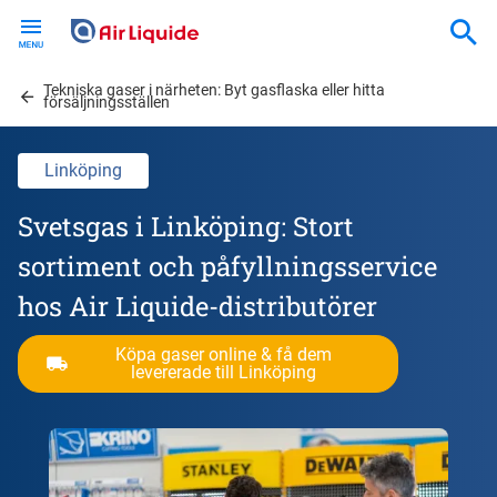
Skip
to
main
Tekniska gaser i närheten: Byt gasflaska eller hitta
content
försäljningsställen
Linköping
Svetsgas i Linköping: Stort
sortiment och påfyllningsservice
hos Air Liquide-distributörer
Köpa gaser online & få dem
levererade till Linköping