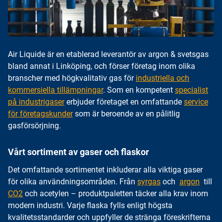
Air Liquide är en etablerad leverantör av argon & svetsgas
bland annat i Linköping, och förser företag inom olika
branscher med högkvalitativ gas för
industriella och
kommersiella tillämpningar
. Som en kompetent
specialist
på industrigaser
erbjuder företaget en omfattande
service
för företagskunder
som är beroende av en pålitlig
gasförsörjning.
Vårt sortiment av gaser och flaskor
Det omfattande sortimentet inkluderar alla viktiga gaser
för olika användningsområden. Från
syrgas
och
argon
till
CO2
och acetylen – produktpaletten täcker alla krav inom
modern industri. Varje flaska fylls enligt högsta
kvalitetsstandarder och uppfyller de stränga föreskrifterna