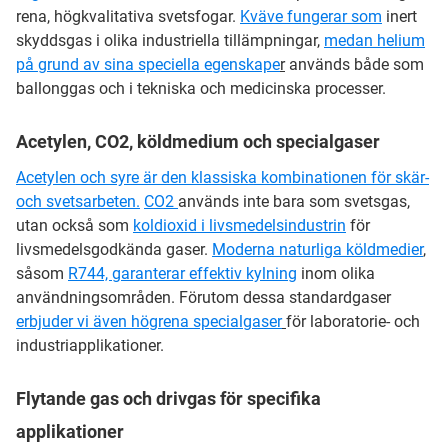
rena, högkvalitativa svetsfogar.
Kväve fungerar som
inert
skyddsgas i olika industriella tillämpningar,
medan helium
på grund av sina speciella egenskape
r
används både som
ballonggas och i tekniska och medicinska processer.
Acetylen, CO2, köldmedium och specialgaser
Acetylen och syre är den klassiska kombinationen för skär-
och svetsarbeten.
CO2
används inte bara som svetsgas,
utan också som
koldioxid i livsmedelsindustrin
för
livsmedelsgodkända gaser.
Moderna naturliga köldmedier
,
såsom
R744, garanterar effektiv kylning
inom olika
användningsområden. Förutom dessa standardgaser
erbjuder vi även högrena specialgaser
för laboratorie- och
industriapplikationer.
Flytande gas och drivgas för specifika
applikationer