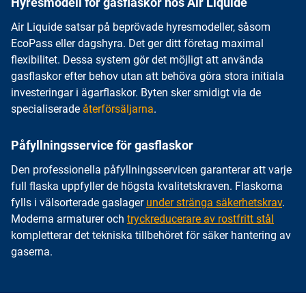
Hyresmodell för gasflaskor hos Air Liquide
Air Liquide satsar på beprövade hyresmodeller, såsom
EcoPass eller dagshyra. Det ger ditt företag maximal
flexibilitet. Dessa system gör det möjligt att använda
gasflaskor efter behov utan att behöva göra stora initiala
investeringar i ägarflaskor. Byten sker smidigt via de
specialiserade
återförsäljarna
.
Påfyllningsservice för gasflaskor
Den professionella påfyllningsservicen garanterar att varje
full flaska uppfyller de högsta kvalitetskraven. Flaskorna
fylls i välsorterade gaslager
under stränga säkerhetskrav
.
Moderna armaturer och
tryckreducerare av rostfritt stål
kompletterar det tekniska tillbehöret för säker hantering av
gaserna.