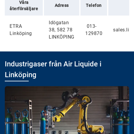
Våra
Adress
Telefon
återförsäljare
Idögatan
ETRA
013-
38, 582 78
sales.lin
Linköping
129870
LINKÖPING
Industrigaser från Air Liquide i
Linköping