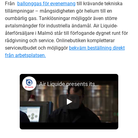
Från
ballonggas för evenemang
till krävande tekniska
tillämpningar – mångsidigheten gör helium till en
oumbärlig gas. Tanklösningar möjliggör även större
avtalsmängder för industriella ändamål. Air Liquide-
återförsäljare i Malmö står till förfogande dygnet runt för
rådgivning och service. Onlinebutiken kompletterar
serviceutbudet och möjliggör
bekväm beställning direkt
från arbetsplatsen.
Air Liquide presents its ARCAL™ range