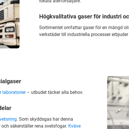
lokala återförsäljare.
Högkvalitativa gaser för industri o
Sortimentet omfattar gaser för en mängd o
verkstäder till industriella processer erbjude
cialgaser
r laboratorier
– utbudet täcker alla behov.
delar
vetsning
. Som skyddsgas har denna
och säkerställer rena svetsfogar.
Kväve