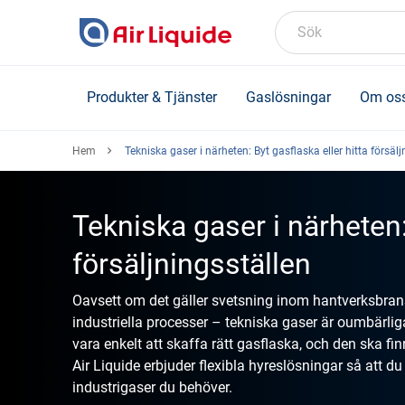
Skip
to
Sök
main
content
Produkter & Tjänster
Gaslösningar
Om os
Hem
Tekniska gaser i närheten: Byt gasflaska eller hitta försälj
Tekniska gaser i närheten:
försäljningsställen
Oavsett om det gäller svetsning inom hantverksbrans
industriella processer – tekniska gaser är oumbär
vara enkelt att skaffa rätt gasflaska, och den ska fin
Air Liquide erbjuder flexibla hyreslösningar så att d
industrigaser du behöver.