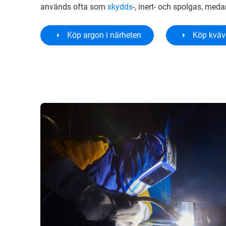
används ofta som
skydds
-, inert- och spolgas, med
Köp argon i närheten
Köp kväv