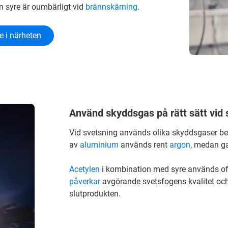
an syre är oumbärligt vid
brännskärning
.
e i närheten
Använd skyddsgas på rätt sätt vid 
Vid svetsning används olika skyddsgaser be
av
aluminium
används rent
argon
, medan ga
Acetylen
i kombination med syre används oft
påverkar
avgörande svetsfogens kvalitet och
slutprodukten.