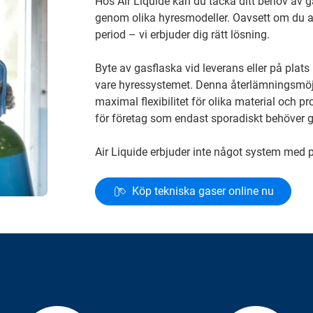
Hos Air Liquide kan du täcka ditt behov av ga
genom olika hyresmodeller. Oavsett om du an
period – vi erbjuder dig rätt lösning.
Byte av gasflaska vid leverans eller på plats
vare hyressystemet. Denna återlämningsmöjl
maximal flexibilitet för olika material och pro
för företag som endast sporadiskt behöver
Air Liquide erbjuder inte något system med p
Köp tekniska gaser online nu