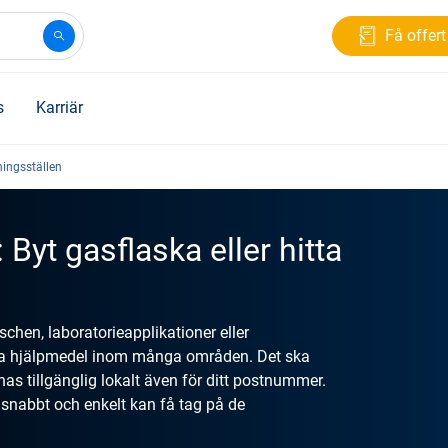
Få offert
s
Karriär
ningsställen
 Byt gasflaska eller hitta
chen, laboratorieapplikationer eller
liga hjälpmedel inom många områden. Det ska
nas tillgänglig lokalt även för ditt postnummer.
u snabbt och enkelt kan få tag på de