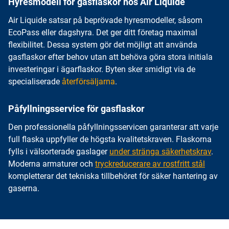
Hyresmodell för gasflaskor hos Air Liquide
Air Liquide satsar på beprövade hyresmodeller, såsom
EcoPass eller dagshyra. Det ger ditt företag maximal
flexibilitet. Dessa system gör det möjligt att använda
gasflaskor efter behov utan att behöva göra stora initiala
investeringar i ägarflaskor. Byten sker smidigt via de
specialiserade
återförsäljarna
.
Påfyllningsservice för gasflaskor
Den professionella påfyllningsservicen garanterar att varje
full flaska uppfyller de högsta kvalitetskraven. Flaskorna
fylls i välsorterade gaslager
under stränga säkerhetskrav
.
Moderna armaturer och
tryckreducerare av rostfritt stål
kompletterar det tekniska tillbehöret för säker hantering av
gaserna.