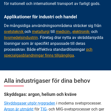
för nationell och internationell transport av farligt gods.
Applikationer för industri och handel
De mångsidiga användningsområdena sträcker sig från
svetsteknik
och
metallurgi
till
medicin-
,
elektronik-
och
livsmedelsindustrin
. Företag drar nytta av skräddarsydda
lösningar som är specifikt anpassade till deras
processkrav. Både effektiva standardlösningar
och
specialgasblandningar finns tillgängliga
.
Alla industrigaser för dina behov
Skyddsgas: argon, helium och kväve
Skyddsgaser utgör ryggraden
i moderna svetsprocesser.
Argon är utmärkt
för
TIG-
och MIG-svetsprocesser och ger