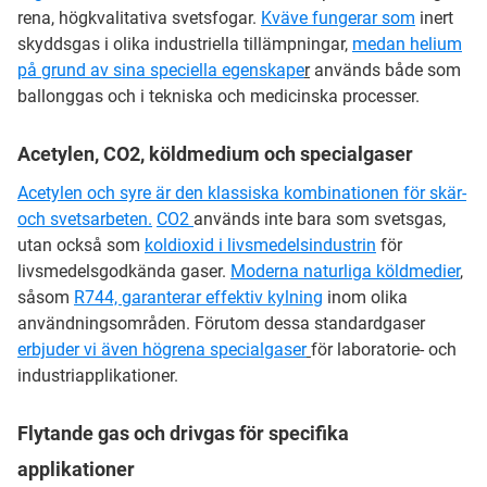
rena, högkvalitativa svetsfogar.
Kväve fungerar som
inert
skyddsgas i olika industriella tillämpningar,
medan helium
på grund av sina speciella egenskape
r
används både som
ballonggas och i tekniska och medicinska processer.
Acetylen, CO2, köldmedium och specialgaser
Acetylen och syre är den klassiska kombinationen för skär-
och svetsarbeten.
CO2
används inte bara som svetsgas,
utan också som
koldioxid i livsmedelsindustrin
för
livsmedelsgodkända gaser.
Moderna naturliga köldmedier
,
såsom
R744, garanterar effektiv kylning
inom olika
användningsområden. Förutom dessa standardgaser
erbjuder vi även högrena specialgaser
för laboratorie- och
industriapplikationer.
Flytande gas och drivgas för specifika
applikationer