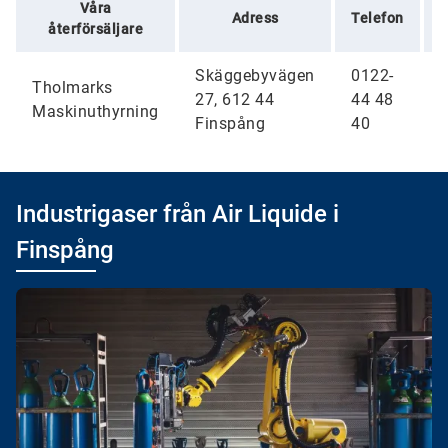
Våra
Adress
Telefon
återförsäljare
Skäggebyvägen
0122-
Tholmarks
27, 612 44
44 48
Maskinuthyrning
Finspång
40
Industrigaser från Air Liquide i
Finspång