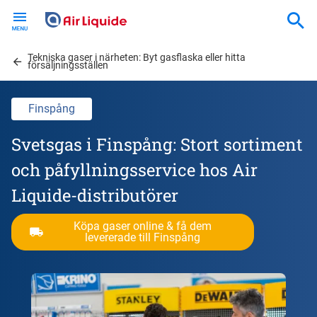
Skip
to
main
Tekniska gaser i närheten: Byt gasflaska eller hitta
content
försäljningsställen
Finspång
Svetsgas i Finspång: Stort sortiment
och påfyllningsservice hos Air
Liquide-distributörer
Köpa gaser online & få dem
levererade till Finspång