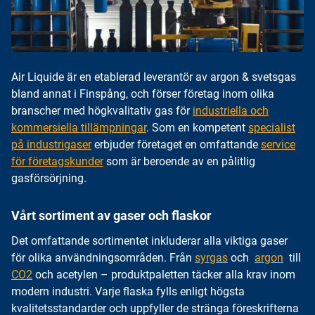
Air Liquide är en etablerad leverantör av argon & svetsgas
bland annat i Finspång, och förser företag inom olika
branscher med högkvalitativ gas för
industriella och
kommersiella tillämpningar
. Som en kompetent
specialist
på industrigaser
erbjuder företaget en omfattande
service
för företagskunder
som är beroende av en pålitlig
gasförsörjning.
Vårt sortiment av gaser och flaskor
Det omfattande sortimentet inkluderar alla viktiga gaser
för olika användningsområden. Från
syrgas
och
argon
till
CO2
och acetylen – produktpaletten täcker alla krav inom
modern industri. Varje flaska fylls enligt högsta
kvalitetsstandarder och uppfyller de stränga föreskrifterna