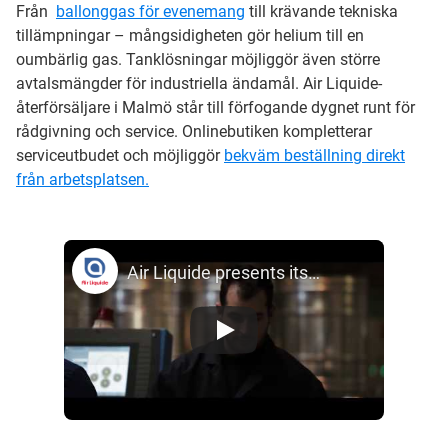
Från
ballonggas för evenemang
till krävande tekniska
tillämpningar – mångsidigheten gör helium till en
oumbärlig gas. Tanklösningar möjliggör även större
avtalsmängder för industriella ändamål. Air Liquide-
återförsäljare i Malmö står till förfogande dygnet runt för
rådgivning och service. Onlinebutiken kompletterar
serviceutbudet och möjliggör
bekväm beställning direkt
från arbetsplatsen.
Air Liquide presents its ARCAL™ range