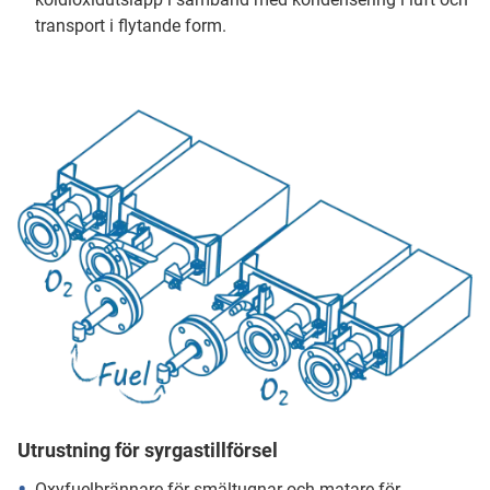
transport i flytande form.
Utrustning för syrgastillförsel
Oxyfuelbrännare för smältugnar och matare för