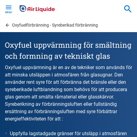
Skip
to
main
content
Oxyfuelförbränning - Syreberikad förbränning
Oxyfuel uppvärmning för smältning
och formning av tekniskt glas
Oxyfuel uppvärmning är en av de tekniker som används för
att minska utsläppen i atmosfären från glasugnar. Den
använder rent syre för att förbränna det bränsle eller den
syreberikade luftblandning som behövs för att producera
glas genom att smälta råmaterial eller glasskärvor.
Syreberikning av förbränningsluften eller fullständig
ersättning av förbränningsluften med syre förbättrar
energieffektiviteten för att :
Uppfylla lagstadgade gränser för utsläpp i atmosfären