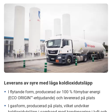
Leverans av syre med låga koldioxidutsläpp
I flytande form, producerad av 100 % förnybar energi
(ECO ORIGIN™-erbjudande) och levererad på plats
I gasform, producerad på plats, vilket undviker
koldioxidutsläpp i samband med kondensering i luft och