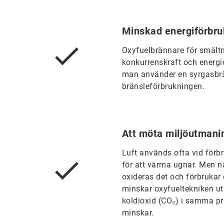
Minskad energiförbru
Oxyfuelbrännare för smältn
konkurrenskraft och energi
man använder en syrgasbrän
bränsleförbrukningen.
Att möta miljöutmani
Luft används ofta vid förb
för att värma ugnar. Men n
oxideras det och förbrukar
minskar oxyfueltekniken u
koldioxid (CO₂) i samma p
minskar.