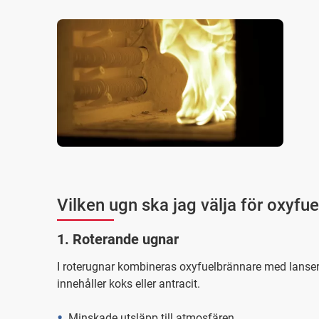
Vilken ugn ska jag välja för oxyfu
1. Roterande ugnar
I roterugnar kombineras oxyfuelbrännare med lanser
innehåller koks eller antracit.
Minskade utsläpp till atmosfären