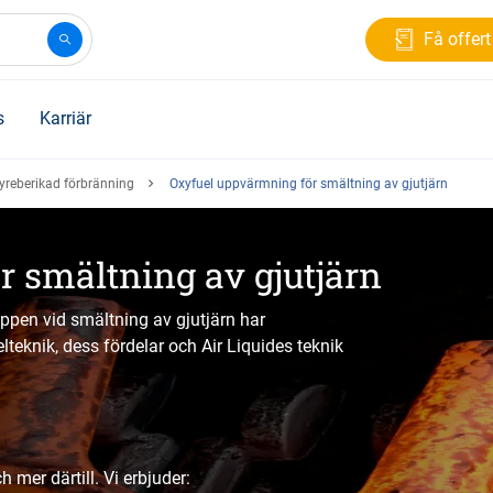
Få offert
s
Karriär
Syreberikad förbränning
Oxyfuel uppvärmning för smältning av gjutjärn
 smältning av gjutjärn
äppen vid smältning av gjutjärn har
lteknik, dess fördelar och Air Liquides teknik
 mer därtill. Vi erbjuder: