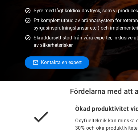
Syre med lågt koldioxidavtryck, som vi producera
Ett komplett utbud av brännarsystem för rotera
syrgasinsprutningslansar etc.) och implementer
Skräddarsytt stöd från våra experter, inklusive u
av säkerhetsrisker.
Kontakta en expert
Fördelarna med att 
Ökad produktivitet vi
Oxyfuelteknik kan minska c
30% och öka produktivitet