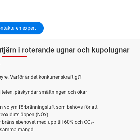
ntakta en expert
utjärn i roterande ugnar och kupolugnar
?
 syre. Varför är det konkurrenskraftigt?
viteten, påskyndar smältningen och ökar
n volym förbränningsluft som behövs för att
äveoxidutsläppen (NOx).
bränslebehovet med upp till 60% och CO₂-
ed samma mängd.