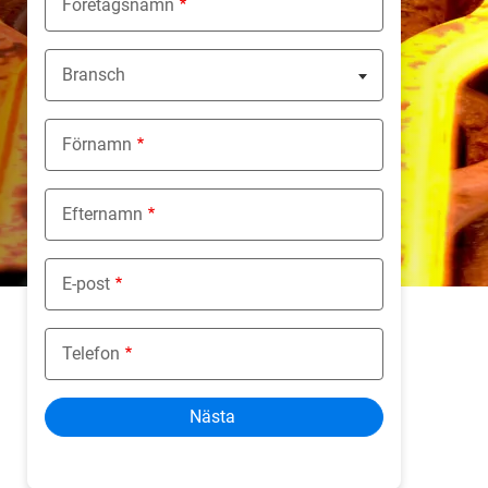
Företagsnamn
Bransch
Nothing selected
Förnamn
Efternamn
E-post
Telefon