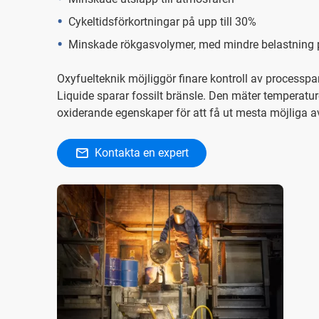
Cykeltidsförkortningar på upp till 30%
Minskade rökgasvolymer, med mindre belastning på
Oxyfuelteknik möjliggör finare kontroll av processp
Liquide sparar fossilt bränsle. Den mäter temperat
oxiderande egenskaper för att få ut mesta möjliga av
Kontakta en expert