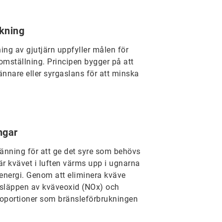
kning
ing av gjutjärn uppfyller målen för
omställning. Principen bygger på att
nare eller syrgaslans för att minska
ngar
ränning för att ge det syre som behövs
är kvävet i luften värms upp i ugnarna
 energi. Genom att eliminera kväve
tsläppen av kväveoxid (NOx) och
roportioner som bränsleförbrukningen