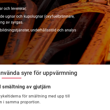
r och levererar,
nde ugnar och kupolugnar (oxyfuelbrännare,
ing av syrgas.
tbildningstjänster, underhållsstöd och analys
använda syre för uppvärmning
d smältning av gjutjärn
ykeltiderna för smältning med upp till
en i samma proportion.