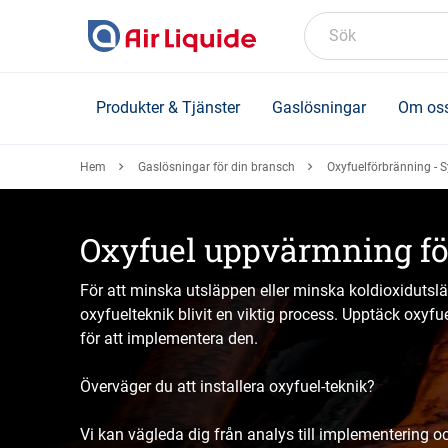
Skip
to
Sök
main
content
Produkter & Tjänster
Gaslösningar
Om os
Hem
Gaslösningar för din bransch
Oxyfuelförbränning - 
Oxyfuel uppvärmning för
För att minska utsläppen eller minska koldioxidutsl
oxyfuelteknik blivit en viktig process. Upptäck oxyfue
för att implementera den.
Överväger du att installera oxyfuel-teknik?
Vi kan vägleda dig från analys till implementering och