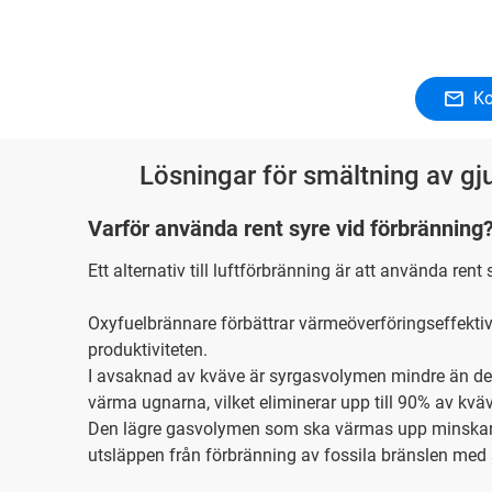
Ko
Lösningar för smältning av gj
Varför använda rent syre vid förbränning
Ett alternativ till luftförbränning är att använda rent
Oxyfuelbrännare förbättrar värmeöverföringseffekti
produktiviteten.
I avsaknad av kväve är syrgasvolymen mindre än de
värma ugnarna, vilket eliminerar upp till 90% av kv
Den lägre gasvolymen som ska värmas upp minskar 
utsläppen från förbränning av fossila bränslen m