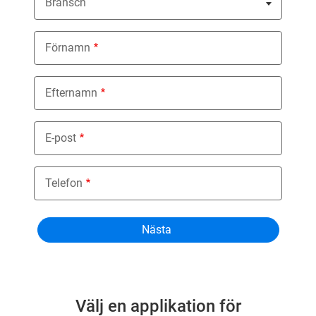
Bransch
Nothing selected
Förnamn
Efternamn
E-post
Telefon
Välj en applikation för