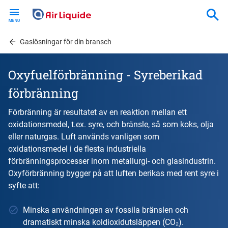
Skip
to
main
content
Gaslösningar för din bransch
Oxyfuelförbränning - Syreberikad
förbränning
Förbränning är resultatet av en reaktion mellan ett
oxidationsmedel, t.ex. syre, och bränsle, så som koks, olja
eller naturgas. Luft används vanligen som
oxidationsmedel i de flesta industriella
förbränningsprocesser inom metallurgi- och glasindustrin.
Oxyförbränning bygger på att luften berikas med rent syre i
syfte att:
Minska användningen av fossila bränslen och
dramatiskt minska koldioxidutsläppen (CO₂).