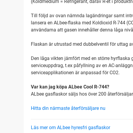
(Köldmedium = Refrigerant, därav R-et i produkt
Till följd av ovan nämnda lagändringar samt intre
lansera en ALbee-flaska med Koldioxid R-744 (CO
användarna att gasen innehåller denna låga nivå
Flaskan är utrustad med dubbelventil för uttag 
Den låga vikten jämfört med en större hyrflaska 
serviceuppdrag, t.ex påfyllning av en AC-anläggnin
serviceapplikationen är anpassad för CO2.
Var kan jag köpa ALbee Cool R-744?
ALbee gasflaskor säljs hos över 200 återförsäljar
Hitta din närmaste återförsäljare nu
Läs mer om ALbee hyresfri gasflaskor