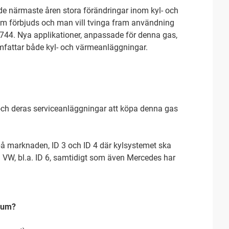
de närmaste åren stora förändringar inom kyl- och
um förbjuds och man vill tvinga fram användning
-744. Nya applikationer, anpassade för denna gas,
fattar både kyl- och värmeanläggningar.
 och deras serviceanläggningar att köpa denna gas
på marknaden, ID 3 och ID 4 där kylsystemet ska
n VW, bl.a. ID 6, samtidigt som även Mercedes har
dium?