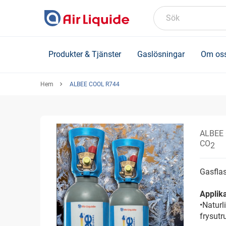
Skip
to
Sök
main
content
Produkter & Tjänster
Gaslösningar
Om os
Hem
ALBEE COOL R744
ALBEE
CO
2
Gasflas
Applika
•Naturl
frysutr