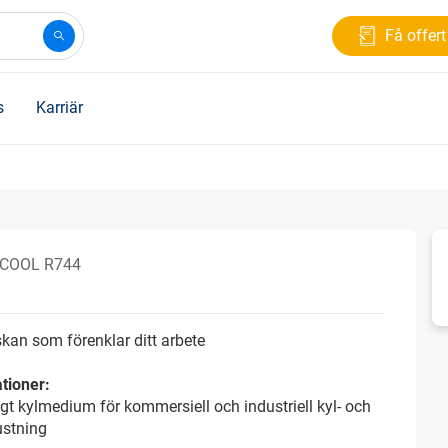
Få offert
s
Karriär
 COOL R744
kan som förenklar ditt arbete
tioner:
igt kylmedium för kommersiell och industriell kyl- och
ustning