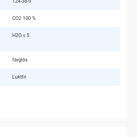
124-38-9
CO2 100 %
H2O ≤ 5
färglös
Luktfri