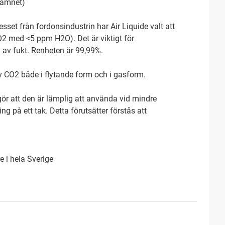
namnet)
sset från fordonsindustrin har Air Liquide valt att
2 med <5 ppm H2O). Det är viktigt för
 av fukt. Renheten är 99,99%.
av CO2 både i flytande form och i gasform.
gör att den är lämplig att använda vid mindre
g på ett tak. Detta förutsätter förstås att
e i hela Sverige