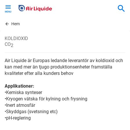
Skip
to
main
content
Hem
KOLDIOXID
CO
2
Air Liquide är Europas ledande leverantör av koldioxid och
kan med mer än tjugo produktionsenheter framställa
kvaliteter efter alla kunders behov
Applikationer:
•Kemiska synteser
•Kryogen vätska för kylning och frysning
•Inert atmosfär
•Skyddgas (svetsning etc)
•pH-reglering