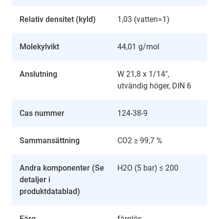
Relativ densitet (kyld)
1,03 (vatten=1)
Molekylvikt
44,01 g/mol
Anslutning
W 21,8 x 1/14",
utvändig höger, DIN 6
Cas nummer
124-38-9
Sammansättning
CO2 ≥ 99,7 %
Andra komponenter (Se
H2O (5 bar) ≤ 200
detaljer i
produktdatablad)
Färg
färglös