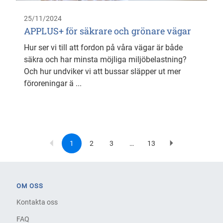
25/11/2024
APPLUS+ för säkrare och grönare vägar
Hur ser vi till att fordon på våra vägar är både
säkra och har minsta möjliga miljöbelastning?
Och hur undviker vi att bussar släpper ut mer
föroreningar ä ...
1
2
3
…
13
Current
Page
Page
Last
Next
Pagination
page
page
page
OM OSS
Kontakta oss
FAQ