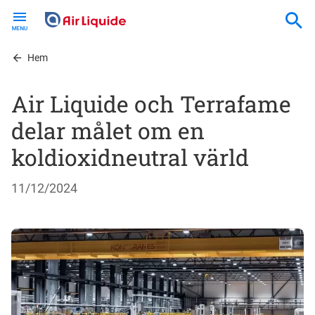
Skip
to
main
content
Hem
Air Liquide och Terrafame
delar målet om en
koldioxidneutral värld
11/12/2024