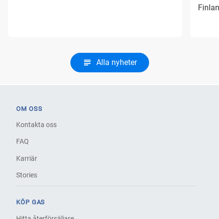
Finlan
Alla nyheter
OM OSS
Kontakta oss
FAQ
Karriär
Stories
KÖP GAS
Hitta återförsäljare