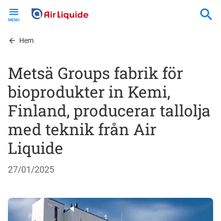
Skip
to
main
content
Hem
Metsä Groups fabrik för
bioprodukter in Kemi,
Finland, producerar tallolja
med teknik från Air
Liquide
27/01/2025