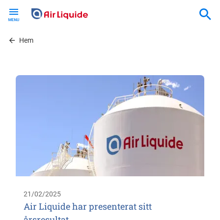
Skip
to
main
content
Hem
21/02/2025
Air Liquide har presenterat sitt
årsresultat