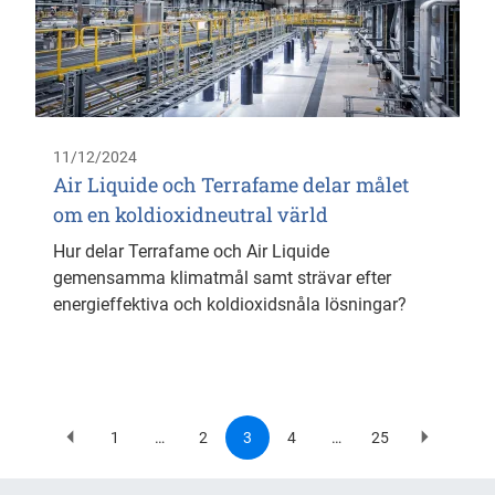
11/12/2024
Air Liquide och Terrafame delar målet
om en koldioxidneutral värld
Hur delar Terrafame och Air Liquide
gemensamma klimatmål samt strävar efter
energieffektiva och koldioxidsnåla lösningar?
1
…
2
3
4
…
25
Previous
First
Page
Current
Page
Last
Next
Pagination
page
page
page
page
page