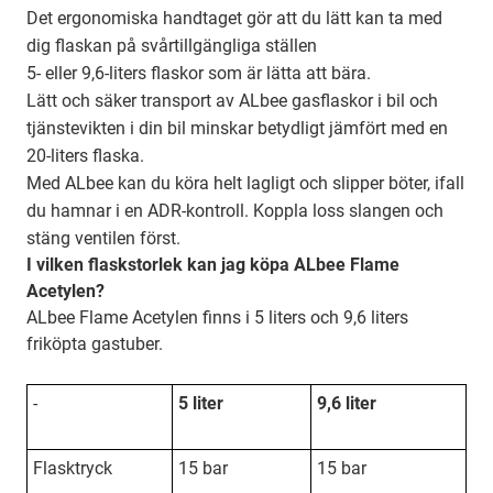
Det ergonomiska handtaget gör att du lätt kan ta med
dig flaskan på svårtillgängliga ställen
5- eller 9,6-liters flaskor som är lätta att bära.
Lätt och säker transport av ALbee gasflaskor i bil och
tjänstevikten i din bil minskar betydligt jämfört med en
20-liters flaska.
Med ALbee kan du köra helt lagligt och slipper böter, ifall
du hamnar i en ADR-kontroll. Koppla loss slangen och
stäng ventilen först.
I vilken flaskstorlek kan jag köpa ALbee Flame
Acetylen?
ALbee Flame Acetylen finns i 5 liters och 9,6 liters
friköpta gastuber.
-
5 liter
9,6 liter
Flasktryck
15 bar
15 bar