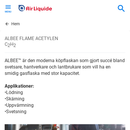
Skip
to
main
content
Hem
ALBEE FLAME ACETYLEN
C
H
2
2
ALBEE™ är den moderna köpflaskan som gjort succé bland
svetsare, hantverkare och lantbrukare som vill ha en
smidig gasflaska med stor kapacitet.
Applikationer:
•Lödning
•Skärning
•Uppvärmning
•Svetsning