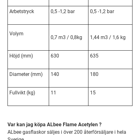
Arbetstryck
0,5 -1,2 bar
0,5 -1,2 bar
Volym
0,7 m3 / 0,8kg
1,44 m3 / 1,6 kg
Höjd (mm)
630
635
Diameter (mm)
140
180
Fullvikt (kg)
11
15
Var kan jag köpa ALbee Flame Acetylen ?
ALbee gasflaskor säljes i över 200 återförsäljare i hela
Sverige