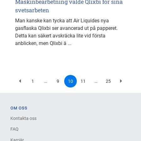
Maskinbearbetning valde Qlixbi för sina
svetsarbeten
Man kanske kan tycka att Air Liquides nya
gasflaska Qlixbi ser avancerad ut på papperet.
Detta kan säkert avskräcka lite vid första
anblicken, men Qlixbi ä ...
1
…
9
10
11
…
25
Previous
First
Page
Current
Page
Last
Next
Pagination
page
page
page
page
page
OM OSS
Kontakta oss
FAQ
Karriär