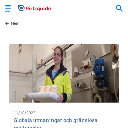
Skip
to
main
content
Hem
11/10/2022
Globala utmaningar och gränslösa
möjligheter