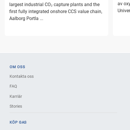
av oxy
largest industrial CO₂ capture plants and the
Univer
first fully integrated onshore CCS value chain,
Aalborg Portla ...
OM OSS
Kontakta oss
FAQ
Karriär
Stories
KÖP GAS