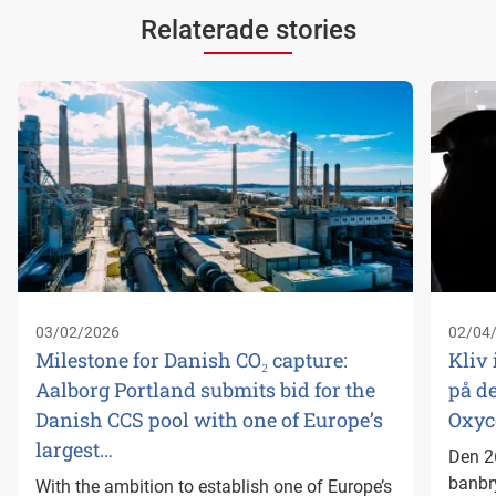
Relaterade stories
03/02/2026
02/04
Milestone for Danish CO₂ capture:
Kliv 
Aalborg Portland submits bid for the
på d
Danish CCS pool with one of Europe’s
Oxyc
largest…
Den 2
banbr
With the ambition to establish one of Europe’s