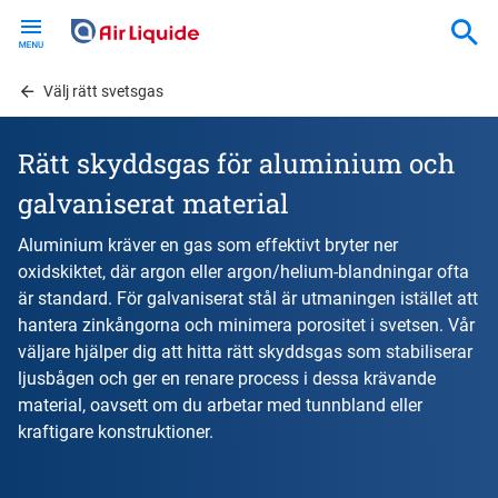
Skip
to
main
content
Välj rätt svetsgas
Rätt skyddsgas för aluminium och
galvaniserat material
Aluminium kräver en gas som effektivt bryter ner
oxidskiktet, där argon eller argon/helium-blandningar ofta
är standard. För galvaniserat stål är utmaningen istället att
hantera zinkångorna och minimera porositet i svetsen. Vår
väljare hjälper dig att hitta rätt skyddsgas som stabiliserar
ljusbågen och ger en renare process i dessa krävande
material, oavsett om du arbetar med tunnbland eller
kraftigare konstruktioner.