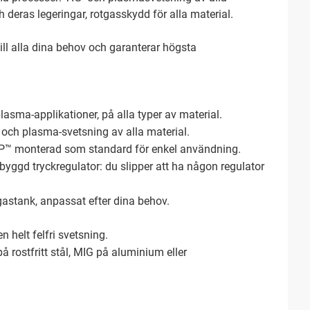
 deras legeringar, rotgasskydd för alla material.
ll alla dina behov och garanterar högsta
asma-applikationer, på alla typer av material.
 och plasma-svetsning av alla material.
™ monterad som standard för enkel användning.
yggd tryckregulator: du slipper att ha någon regulator
l gastank, anpassat efter dina behov.
n helt felfri svetsning.
å rostfritt stål, MIG på aluminium eller