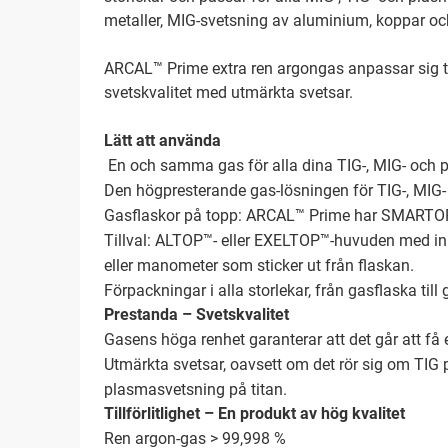
metaller, MIG-svetsning av aluminium, koppar och
ARCAL™ Prime extra ren argongas anpassar sig ti
svetskvalitet med utmärkta svetsar.
Lätt att använda
En och samma gas för alla dina TIG-, MIG- och pl
Den högpresterande gas-lösningen för TIG-, MIG-
Gasflaskor på topp: ARCAL™ Prime har SMARTOP
Tillval: ALTOP™- eller EXELTOP™-huvuden med inb
eller manometer som sticker ut från flaskan.
Förpackningar i alla storlekar, från gasflaska til
Prestanda – Svetskvalitet
Gasens höga renhet garanterar att det går att få e
Utmärkta svetsar, oavsett om det rör sig om TIG p
plasmasvetsning på titan.
Tillförlitlighet – En produkt av hög kvalitet
Ren argon-gas > 99,998 %