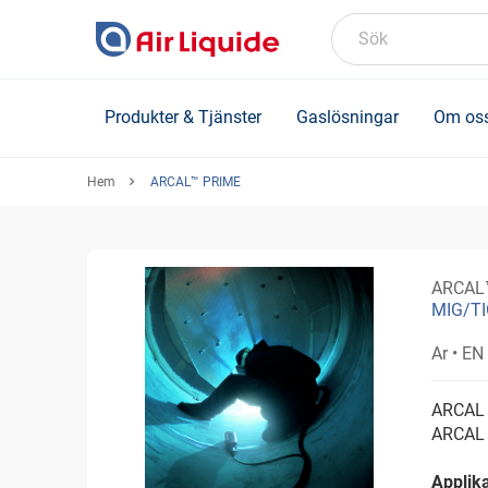
Skip
to
Sök
main
content
Produkter & Tjänster
Gaslösningar
Om os
Hem
ARCAL™ PRIME
ARCAL
MIG/TI
Ar
• EN
ARCAL ä
ARCAL 
Applika