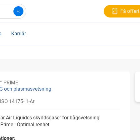
Få offert
s
Karriär
™ PRIME
G och plasmasvetsning
 ISO 14175-I1-Ar
r Air Liquides skyddsgaser för bågsvetsning
Prime : Optimal renhet
tioner: