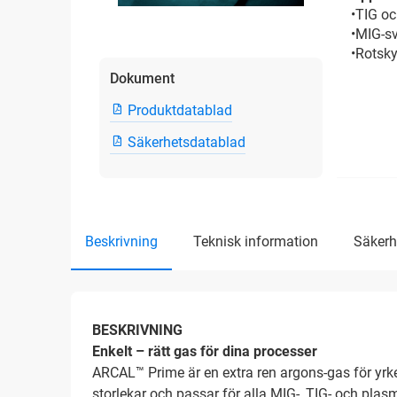
•TIG oc
•MIG-sv
•Rotsky
Dokument
Produktdatablad
Säkerhetsdatablad
beskrivning
teknisk information
säker
BESKRIVNING
Enkelt – rätt gas för dina processer
ARCAL™ Prime är en extra ren argons-gas för yrke
storlekar och passar för alla MIG-, TIG- och pla