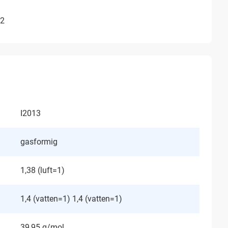
N2
I2013
gasformig
1,38 (luft=1)
1,4 (vatten=1) 1,4 (vatten=1)
39,95 g/mol