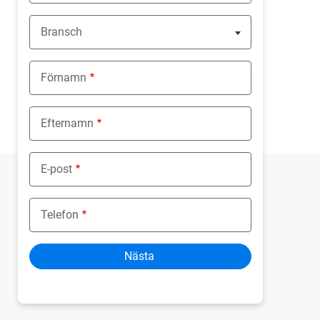
Bransch
Nothing selected
Förnamn
Efternamn
E-post
Telefon