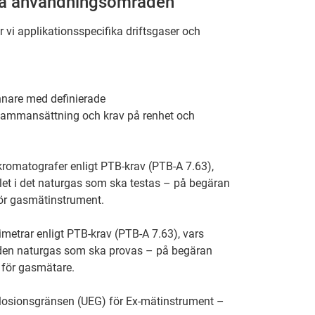
ika användningsområden
r vi applikationsspecifika driftsgaser och
nnare med definierade
sammansättning och krav på renhet och
romatografer enligt PTB-krav (PTB-A 7.63),
let i det naturgas som ska testas – på begäran
 för gasmätinstrument.
etrar enligt PTB-krav (PTB-A 7.63), vars
i den naturgas som ska provas – på begäran
t för gasmätare.
plosionsgränsen (UEG) för Ex-mätinstrument –