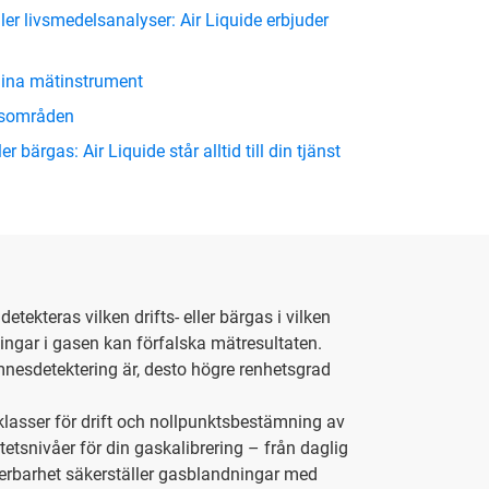
ler livsmedelsanalyser: Air Liquide erbjuder
 dina mätinstrument
gsområden
 bärgas: Air Liquide står alltid till din tjänst
kteras vilken drifts- eller bärgas i vilken
ngar i gasen kan förfalska mätresultaten.
ämnesdetektering är, desto högre renhetsgrad
sklasser för drift och nollpunktsbestämning av
etsnivåer för din gaskalibrering – från daglig
ucerbarhet säkerställer gasblandningar med