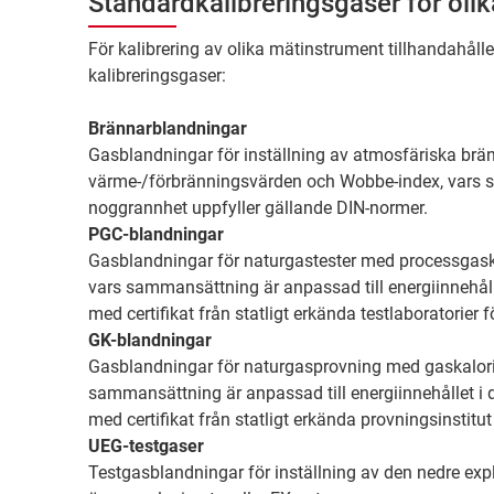
Standardkalibreringsgaser för ol
För kalibrering av olika mätinstrument tillhandahålle
kalibreringsgaser:
Brännarblandningar
Gasblandningar för inställning av atmosfäriska brä
värme-/förbränningsvärden och Wobbe-index, vars 
noggrannhet uppfyller gällande DIN-normer.
PGC-blandningar
Gasblandningar för naturgastester med processgask
vars sammansättning är anpassad till energiinnehål
med certifikat från statligt erkända testlaboratorier
GK-blandningar
Gasblandningar för naturgasprovning med gaskalorim
sammansättning är anpassad till energiinnehållet 
med certifikat från statligt erkända provningsinstitu
UEG-testgaser
Testgasblandningar för inställning av den nedre ex