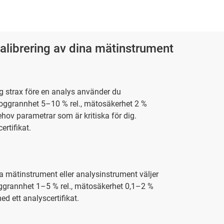
skalibrering av dina mätinstrument
ing strax före en analys använder du
oggrannhet 5–10 % rel., mätosäkerhet 2 %
hov parametrar som är kritiska för dig.
rtifikat.
a mätinstrument eller analysinstrument väljer
ggrannhet 1–5 % rel., mätosäkerhet 0,1–2 %
d ett analyscertifikat.