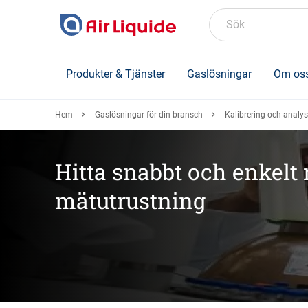
Skip
to
Sök
main
content
Produkter & Tjänster
Gaslösningar
Om os
Hem
Gaslösningar för din bransch
Kalibrering och analys
Hitta snabbt och enkelt r
mätutrustning