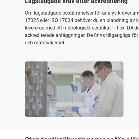
Lagstadgade krav efter ackreditering
Om lagstadgade bestämmelser för analys kräver anv
17025 eller ISO 17034 behöver du en blandning a
levereras med ett metrologiskt certifikat – t.ex. DAkk
ackrediterade anläggningar. De finns tillgängliga för
och mätosäkerhet.