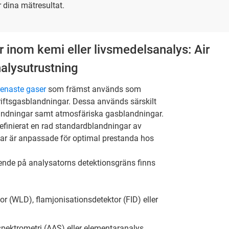
r dina mätresultat.
r inom kemi eller livsmedelsanalys: Air
nalysutrustning
renaste gaser
som främst används som
riftsgasblandningar. Dessa används särskilt
andningar samt atmosfäriska gasblandningar.
efinierat en rad standardblandningar av
gar är anpassade för optimal prestanda hos
nde på analysatorns detektionsgräns finns
or (WLD), flamjonisationsdetektor (FID) eller
ektrometri (AAS) eller elementaranalys