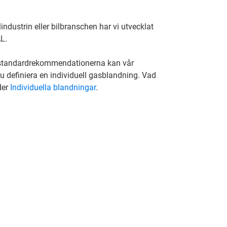
industrin eller bilbranschen har vi utvecklat
L.
e standardrekommendationerna kan vår
u definiera en individuell gasblandning. Vad
der
Individuella blandningar
.