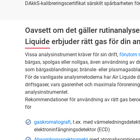
DAkkS-kalibreringscertifikat särskilt spårbarheten fö
Oavsett om det gäller rutinanalyse
Liquide erbjuder rätt gas för din a
Vissa analysinstrument kräver för sin drift,
förutom 
bärgas, spolgas eller nollgas, även användning av d
som bärgasblandningar, bränsle- eller plasmagasbl
För de vanligaste analysmetoderna har Air Liquide d
driftsgaser, vars gasrenhet och maximala förorenin
analysinstrumentet.
Rekommendationer för användning av rätt gas beroe
för
gaskromatografi
, t.ex. med värmeledningsdetekt
elektroninfångningsdetektor (ECD)
Absorptionsspektrometri
med atomabsorptionssp