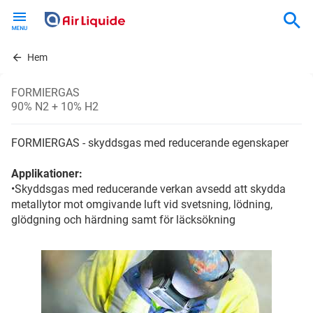
Skip
to
main
content
Hem
FORMIERGAS
90% N2 + 10% H2
FORMIERGAS - skyddsgas med reducerande egenskaper
Applikationer:
•Skyddsgas med reducerande verkan avsedd att skydda
metallytor mot omgivande luft vid svetsning, lödning,
glödgning och härdning samt för läcksökning