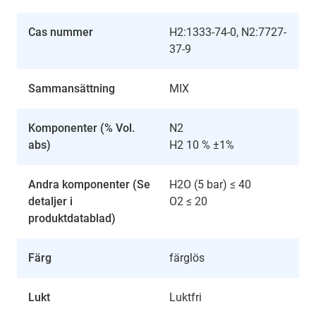
Cas nummer
H2:1333-74-0, N2:7727-
37-9
Sammansättning
MIX
Komponenter (% Vol.
N2
abs)
H2 10 % ±1%
Andra komponenter (Se
H2O (5 bar) ≤ 40
detaljer i
O2 ≤ 20
produktdatablad)
Färg
färglös
Lukt
Luktfri