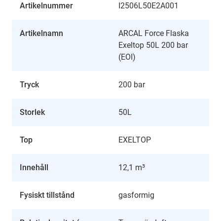
Artikelnummer
I2506L50E2A001
Artikelnamn
ARCAL Force Flaska
Exeltop 50L 200 bar
(EOI)
Tryck
200 bar
Storlek
50L
Top
EXELTOP
Innehåll
12,1 m³
Fysiskt tillstånd
gasformig