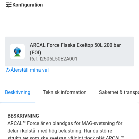
Konfiguration
ARCAL Force Flaska Exeltop 50L 200 bar
(EOI)
Ref. I2506L50E2A001
Återställ mina val
beskrivning
teknisk information
säkerhet & transp
BESKRIVNING
ARCAL™ Force är en blandgas för MAG-svetsning för
delar i kolstål med hög belastning. Har du större
strukturer som ska svetsas, väldigt tjock plåt ARCAL™