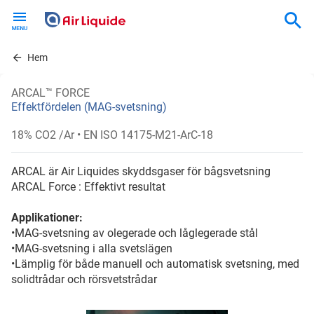
Skip
to
main
content
Hem
ARCAL™ FORCE
Effektfördelen (MAG-svetsning)
18% CO2 /Ar
• EN ISO 14175-M21-ArC-18
ARCAL är Air Liquides skyddsgaser för bågsvetsning
ARCAL Force : Effektivt resultat
Applikationer:
•MAG-svetsning av olegerade och låglegerade stål
•MAG-svetsning i alla svetslägen
•Lämplig för både manuell och automatisk svetsning, med
solidtrådar och rörsvetstrådar