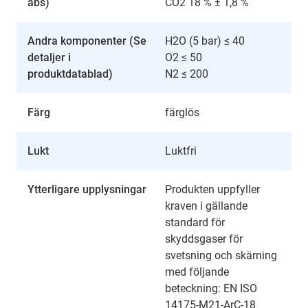
abs)
CO2 18 % ± 1,8 %
Andra komponenter (Se
H2O (5 bar) ≤ 40
detaljer i
O2 ≤ 50
produktdatablad)
N2 ≤ 200
Färg
färglös
Lukt
Luktfri
Ytterligare upplysningar
Produkten uppfyller
kraven i gällande
standard för
skyddsgaser för
svetsning och skärning
med följande
beteckning: EN ISO
14175-M21-ArC-18