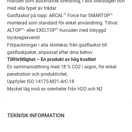
manuell som automatisk svetsning, i alla svetslägen och
med alla typer av trådar
Gasflaskor på topp: ARCAL™ Force har SMARTOP™
monterad som standard för enkel användning. Tillval:
ALTOP™- eller EXELTOP™-huvuden med inbyggd
tryckreglerventil
Förpackningar i alla storlekar, från gasflaskor till
gasflaskpaket, anpassat efter dina behov
Tillförlitlighet – En produkt av hög kvalitet
En sammansättning med 18 % CO2 i argon, för enkel
penetration och produktivitet,
Uppfyller ISO 14175-M21-ArC-18
Mycket låg nivå av orenheter från H2O och N2
TEKNISK INFORMATION