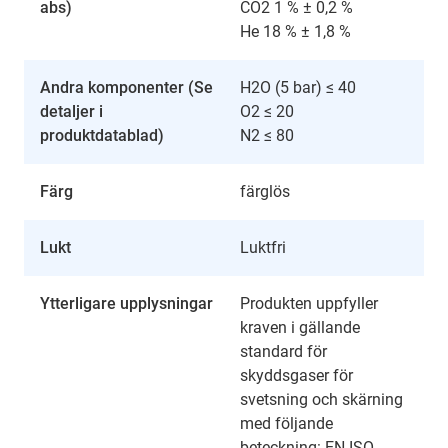
abs)
CO2 1 % ± 0,2 %
He 18 % ± 1,8 %
Andra komponenter (Se
H2O (5 bar) ≤ 40
detaljer i
O2 ≤ 20
produktdatablad)
N2 ≤ 80
Färg
färglös
Lukt
Luktfri
Ytterligare upplysningar
Produkten uppfyller
kraven i gällande
standard för
skyddsgaser för
svetsning och skärning
med följande
beteckning: EN ISO