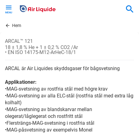
Skip
to
main
content
Hem
ARCAL™ 121
18 ± 1,8 % He + 1 ± 0,2 % CO2 /Ar
• EN ISO 14175-M12-ArHeC-18/1
ARCAL är Air Liquides skyddsgaser för bågsvetsning
Applikationer:
•MAG-svetsning av rostfria stål med högre krav
•MAG-svetsning av alla ELC-stål (rostfria stål med extra låg
kolhalt)
•MAG-svetsning av blandskarvar mellan
olegerat/låglegerat och rostfritt stål
•Flersträngs-MAG-svetsning i rostfria stål
•MAG-påsvetsning av exempelvis Monel