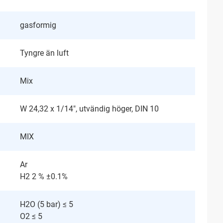
gasformig
Tyngre än luft
Mix
W 24,32 x 1/14", utvändig höger, DIN 10
MIX
Ar
H2 2 % ±0.1%
H2O (5 bar) ≤ 5
O2 ≤ 5