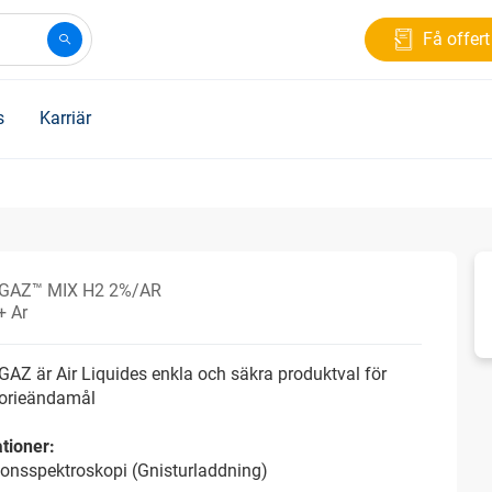
Få offert
s
Karriär
GAZ™ MIX H2 2%/AR
+ Ar
Z är Air Liquides enkla och säkra produktval för
torieändamål
tioner:
onsspektroskopi (Gnisturladdning)