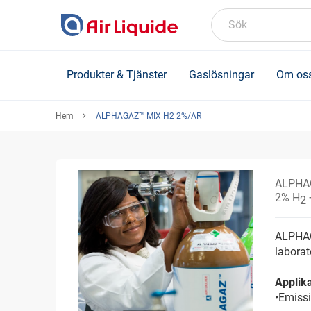
Skip
to
Sök
main
content
Produkter & Tjänster
Gaslösningar
Om os
Hem
ALPHAGAZ™ MIX H2 2%/AR
ALPHA
2% H
2
ALPHAGA
labora
Applika
•Emissi