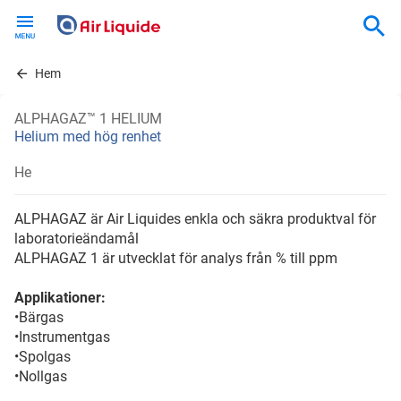
Skip
to
main
content
Hem
ALPHAGAZ™ 1 HELIUM
Helium med hög renhet
He
ALPHAGAZ är Air Liquides enkla och säkra produktval för
laboratorieändamål
ALPHAGAZ 1 är utvecklat för analys från % till ppm
Applikationer:
•Bärgas
•Instrumentgas
•Spolgas
•Nollgas