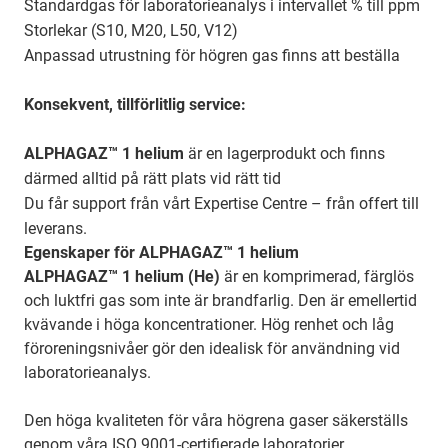
Standardgas för laboratorieanalys i intervallet % till ppm
Storlekar (S10, M20, L50, V12)
Anpassad utrustning för högren gas finns att beställa
Konsekvent, tillförlitlig service:
ALPHAGAZ™ 1 helium
är en lagerprodukt och finns
därmed alltid på rätt plats vid rätt tid
Du får support från vårt Expertise Centre – från offert till
leverans.
Egenskaper för ALPHAGAZ™ 1 helium
ALPHAGAZ™ 1 helium (He)
är en komprimerad, färglös
och luktfri gas som inte är brandfarlig. Den är emellertid
kvävande i höga koncentrationer. Hög renhet och låg
föroreningsnivåer gör den idealisk för användning vid
laboratorieanalys.
Den höga kvaliteten för våra högrena gaser säkerställs
genom våra ISO 9001-certifierade laboratorier.