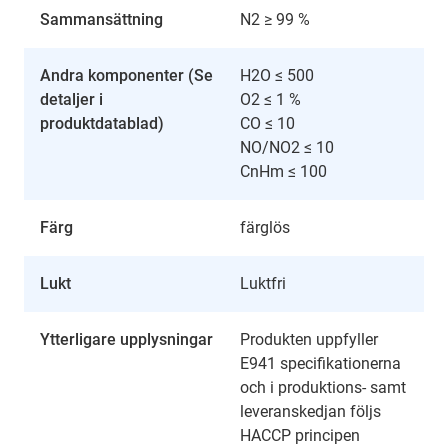
Sammansättning
N2 ≥ 99 %
Andra komponenter (Se
H2O ≤ 500
detaljer i
O2 ≤ 1 %
produktdatablad)
CO ≤ 10
NO/NO2 ≤ 10
CnHm ≤ 100
Färg
färglös
Lukt
Luktfri
Ytterligare upplysningar
Produkten uppfyller
E941 specifikationerna
och i produktions- samt
leveranskedjan följs
HACCP principen