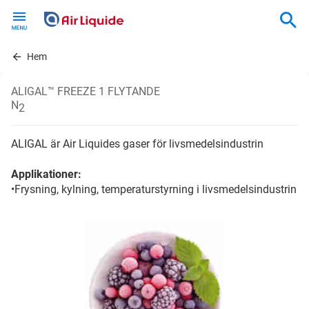
Skip
to
main
content
Hem
ALIGAL™ FREEZE 1 FLYTANDE
N
2
ALIGAL är Air Liquides gaser för livsmedelsindustrin
Applikationer:
•Frysning, kylning, temperaturstyrning i livsmedelsindustrin