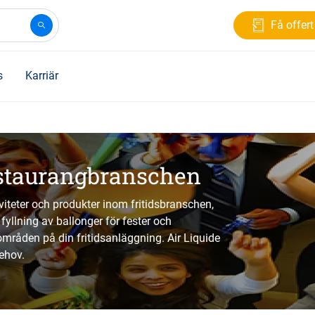
Få offert
s
Karriär
restaurangbranschen
viteter och produkter inom fritidsbranschen,
fyllning av ballonger för fester och
åden på din fritidsanläggning. Air Liquide
ehov.