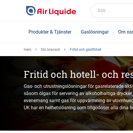
Skip
to
Sök
main
content
Produkter & Tjänster
Gaslösningar
Om os
Hem
Din bransch
Fritid och gästfrihet
Fritid och hotell- och 
Gas- och utrustningslösningar för gasrelaterade akti
såsom ölgas för servering av alkoholhaltiga drycker, 
evenemang samt gas för uppvärmning av utomhusomr
UK har en helhetslösning som tillgodoser alla dina b