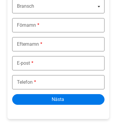
Bransch
Nothing selected
Förnamn
Efternamn
E-post
Telefon