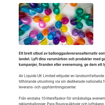
Ett brett utbud av ballonggasleveransalternativ som
landet. Lyft dina varumärken och produkter med gas
kampanjer, firanden eller evenemang, ge dem ett ly
Air Liquide UK Limited erbjuder en landsomfattande di
tillhörande utrustning via sin dedikerade nationella 
leverans- och upphämtningscenter.
Från enstaka 10-litersflaskor för småskaliga eveneman
reklamballonger, Para Bounce-åkturer och luftskepp. A