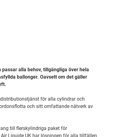
 passar alla behov, tillgängliga över hela
fyllda ballonger. Oavsett om det gäller
ft.
stributionstjänst för alla cylindrar och
fordonsflotta och sitt omfattande nätverk av
g till flerskylindriga paket för
ir Liquide UK har lösningen för alla tillfällen.