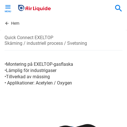
Skip
to
main
content
Hem
Quick Connect EXELTOP
Skärning / industriell process / Svetsning
•Montering på EXELTOP-gasflaska
•Lämplig för industrigaser
•Tillverkad av mässing
• Applikationer: Acetylen / Oxygen