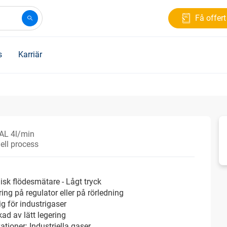
Få offert
s
Karriär
L 4l/min
iell process
sk flödesmätare - Lågt tryck
ing på regulator eller på rörledning
g för industrigaser
kad av lätt legering
kationer: Industriella gaser