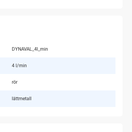
DYNAVAL_4l_min
4 l/min
rör
lättmetall