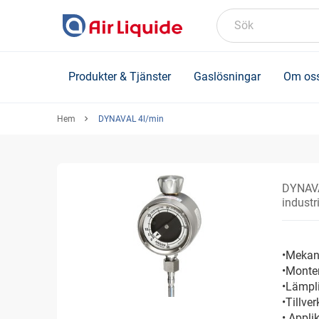
Skip
to
Sök
main
content
Produkter & Tjänster
Gaslösningar
Om os
Hem
DYNAVAL 4l/min
DYNAVA
industr
•Mekani
•Monter
•Lämpli
•Tillver
• Appli