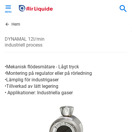
Skip
to
main
content
Hem
DYNAMAL 12l/min
industriell process
•Mekanisk flödesmätare - Lågt tryck
•Montering på regulator eller på rörledning
•Lämplig för industrigaser
•Tillverkad av lätt legering
• Applikationer: Industriella gaser