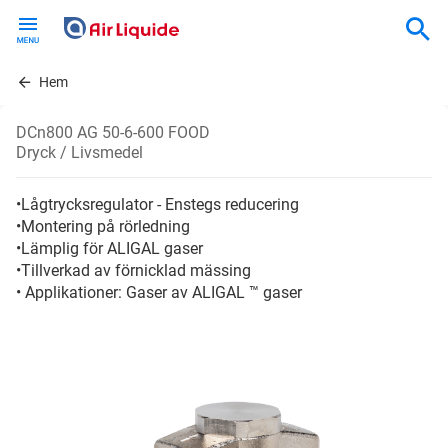
Skip
to
main
content
Hem
DCn800 AG 50-6-600 FOOD
Dryck / Livsmedel
•Lågtrycksregulator - Enstegs reducering
•Montering på rörledning
•Lämplig för ALIGAL gaser
•Tillverkad av förnicklad mässing
• Applikationer: Gaser av ALIGAL ™ gaser